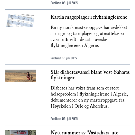
Publisert
09. juli 2015
Kartla mageplager i flyktningleirene
En ny norsk masteroppgave har avdekket
at mage- og tarmplager og utmattelse er
svært utbredt i de saharawiske
flyktningleirene i Algerie.
Publisert
17. juli 2015
Slår diabetesvarsel blant Vest-Saharas
flyktninger
Diabetes har vokst fram som et stort
helseproblem i flyktningleirene i Algerie,
dokumenterer en ny masteroppgave fra
Høyskolen i Oslo og Akershus.
Publisert
09. juli 2015
Nytt nummer av 'Västsahara' ute