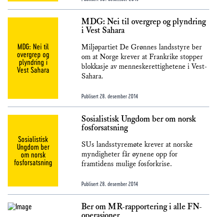
MDG: Nei til overgrep og plyndring
i Vest Sahara
MDG: Nei til
Miljøpartiet De Grønnes landsstyre ber
overgrep og
om at Norge krever at Frankrike stopper
plyndring i
blokkasje av menneskerettighetene i Vest-
Vest Sahara
Sahara.
Publisert
28. desember 2014
Sosialistisk Ungdom ber om norsk
fosforsatsning
Sosialistisk
SUs landsstyremøte krever at norske
Ungdom ber
om norsk
myndigheter får øynene opp for
fosforsatsning
framtidens mulige fosforkrise.
Publisert
28. desember 2014
Ber om MR-rapportering i alle FN-
operasjoner