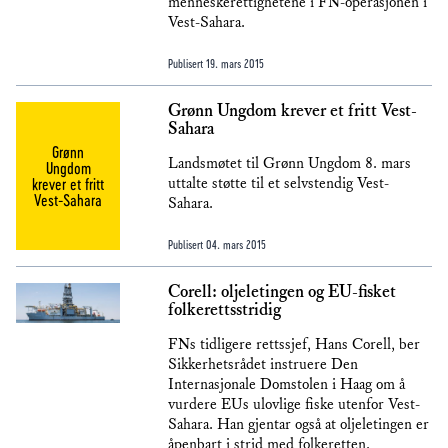
menneskerettighetene i FN-operasjonen i
Vest-Sahara.
Publisert
19. mars 2015
Grønn Ungdom krever et fritt Vest-
Sahara
Grønn
Landsmøtet til Grønn Ungdom 8. mars
Ungdom
krever et fritt
uttalte støtte til et selvstendig Vest-
Vest-Sahara
Sahara.
Publisert
04. mars 2015
Corell: oljeletingen og EU-fisket
folkerettsstridig
FNs tidligere rettssjef, Hans Corell, ber
Sikkerhetsrådet instruere Den
Internasjonale Domstolen i Haag om å
vurdere EUs ulovlige fiske utenfor Vest-
Sahara. Han gjentar også at oljeletingen er
åpenbart i strid med folkeretten.