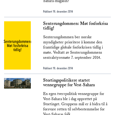
Sahara-magasin?
Publisert
19. desember 2014
Senterungdommen: Møt fosforkrisa
tidlig!
Senterungdommen ber norske
Senterungdommen:
myndigheter prioritere å komme den
Møt fosforkrisa
framtidige globale fosforkrisen tidlig i
tidlig!
møte. Vedtatt av Senterungdommens
sentralstyremøte 7. september 2014.
Publisert
19. desember 2014
Stortingspolitikere startet
vennegruppe for Vest-Sahara
En egen tverrpolitisk vennegruppe for
Vest-Sahara ble i dag opprettet på
Stortinget. Gruppens mål er å bidra til å
forsvare retten til selvbestemmelse for
Vest-Saharas folk.