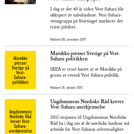
I dag er det 40 år siden Vest-Sahara ble
okkupert av nabolandene. Vest-Sahara-
venngruppa på Stortinget markerer det
triste jubileet.
Publisert
06. november 2015
Marokko presser Sverige på Vest-
Marokko
Sahara-politikken
presser
Sverige på
IKEA er truet kastet ut av Marokko på
Vest-
grunn av svensk Vest-Sahara-politikk.
Sahara-
politikken
Publisert
26. oktober 2015
Ungdommens Nordiske Råd krever
Vest-Sahara-anerkjennelse
Ungdommens
Nordiske Råd
2015-sesjonen til Ungdommens Nordiske
krever Vest-
Råd ba i dag om at de nordiske landene må
Sahara-
arbeide for Vest-Saharas selvstendighet.
anerkjennelse