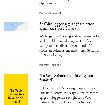
oljeindustri.
Publisert
28. mars 2015
SeaBird legger seg langflate etter
seismikk i Vest-Sahara
«Vi legger oss flate og endrer rutinene for
at dette ikke skal skje igjen. Det føles
veldig ubehagelig å ha vært med på å
støtte en okkupasjonsmakt,» sier SeaBird
til Ny Tid i dag.
Publisert
01. april 2015
"La Vest-Saharas folk få velge sin
framtid"
"FO krever at Regjeringen opptrapper sin
"La Vest-
innsats til støtte for respekt for folkerett
Saharas folk
få velge sin
og grunnleggende rettigheter i Vest-
framtid"
Sahara", heter det i en uttalelse fra