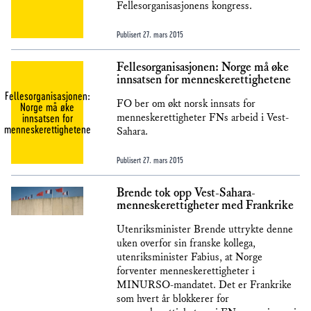
Fellesorganisasjonens kongress.
Publisert
27. mars 2015
Fellesorganisasjonen: Norge må øke
innsatsen for menneskerettighetene
Fellesorganisasjonen:
FO ber om økt norsk innsats for
Norge må øke
innsatsen for
menneskerettigheter FNs arbeid i Vest-
menneskerettighetene
Sahara.
Publisert
27. mars 2015
Brende tok opp Vest-Sahara-
menneskerettigheter med Frankrike
Utenriksminister Brende uttrykte denne
uken overfor sin franske kollega,
utenriksminister Fabius, at Norge
forventer menneskerettigheter i
MINURSO-mandatet. Det er Frankrike
som hvert år blokkerer for