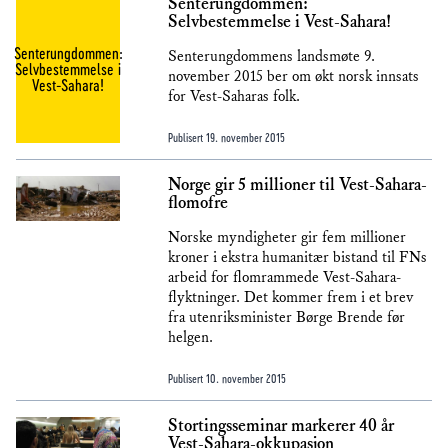
Senterungdommen:
Selvbestemmelse i Vest-Sahara!
Senterungdommen:
Senterungdommens landsmøte 9.
Selvbestemmelse i
november 2015 ber om økt norsk innsats
Vest-Sahara!
for Vest-Saharas folk.
Publisert
19. november 2015
Norge gir 5 millioner til Vest-Sahara-
flomofre
Norske myndigheter gir fem millioner
kroner i ekstra humanitær bistand til FNs
arbeid for flomrammede Vest-Sahara-
flyktninger. Det kommer frem i et brev
fra utenriksminister Børge Brende før
helgen.
Publisert
10. november 2015
Stortingsseminar markerer 40 år
Vest-Sahara-okkupasjon