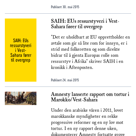
Publisert
30. mai 2015
SAIH: EUs ressurstyveri i Vest-
Sahara fører til overgrep
"Det er uholdbart at EU opprettholder en
SAIH: EUs
avtale som gir så lite rom for innsyn, er i
ressurstyveri
strid med folkeretten og som direkte
i Vest-
Sahara fører
bidrar til å gjenta Europas rolle som
til overgrep
ressurstyv i Afrika" skriver SAIH i en
kronikk i Aftenposten.
Publisert
24. mai 2015
Amnesty lanserte rapport om tortur i
Marokko/Vest-Sahara
Under den arabiske våren i 2011, lovet
marokkanske myndigheter en rekke
progressive reformer og en ny lov mot
tortur. I en ny rapport denne uken,
dokumenterer Amnesty fortsatte grove