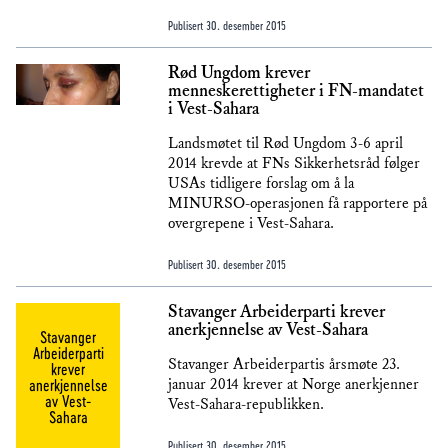
Publisert
30. desember 2015
Rød Ungdom krever
menneskerettigheter i FN-mandatet
i Vest-Sahara
Landsmøtet til Rød Ungdom 3-6 april
2014 krevde at FNs Sikkerhetsråd følger
USAs tidligere forslag om å la
MINURSO-operasjonen få rapportere på
overgrepene i Vest-Sahara.
Publisert
30. desember 2015
Stavanger Arbeiderparti krever
anerkjennelse av Vest-Sahara
Stavanger
Arbeiderparti
Stavanger Arbeiderpartis årsmøte 23.
krever
anerkjennelse
januar 2014 krever at Norge anerkjenner
av Vest-
Vest-Sahara-republikken.
Sahara
Publisert
30. desember 2015