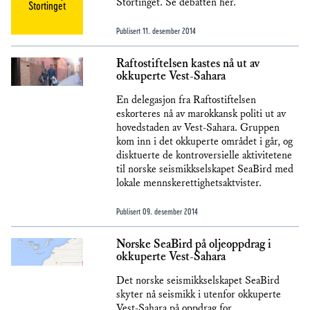
Stortinget. Se debatten her.
Stortinget
Publisert
11. desember 2014
Raftostiftelsen kastes nå ut av
okkuperte Vest-Sahara
En delegasjon fra Raftostiftelsen
eskorteres nå av marokkansk politi ut av
hovedstaden av Vest-Sahara. Gruppen
kom inn i det okkuperte området i går, og
disktuerte de kontroversielle aktivitetene
til norske seismikkselskapet SeaBird med
lokale mennskerettighetsaktvister.
Publisert
09. desember 2014
Norske SeaBird på oljeoppdrag i
okkuperte Vest-Sahara
Det norske seismikkselskapet SeaBird
skyter nå seismikk i utenfor okkuperte
Vest-Sahara på oppdrag for