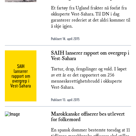
Et fartøy fra Ugland frakter nå fosfat fra
okkuperte Vest-Sahara. Til DN i dag
garanterer rederiet at det aldri kommer til
å skje igjen.
Publisert
14. april 2015
SAIH lanserer rapport om overgrep i
Vest-Sahara
SAIH
Tortur, drap, fengslinger og vold. I løpet
lanserer
av ett år er det rapportert om 256
rapport om
overgrep i
menneskerettighetsbrudd i okkuperte
Vest-Sahara
Vest-Sahara.
Publisert
13. april 2015
Marokkanske offiserer bes utlevert
for folkemord
En spansk dommer bestemte torsdag at 11