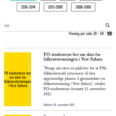
2016-2014
2013-2009
2008-2000
Visning per side
20
-
50
-
100
FO-studentene ber om dato for
folkeavstemningen i Vest-Sahara
"Norge må være en pådriver for at FNs
FO-studentene ber
Sikkerhetsråd returnerer til den
om dato for
opprinnelige planen: å gjennomføre en
folkeavstemningen
folkeavstemning i Vest-Sahara", uttaler
i Vest-Sahara
FO-studentenes årsmøte 15. november
2015.
Publisert
30. november 2015