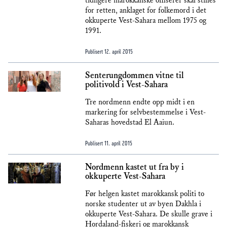
tidligere marokkanske offiserer skal stilles
for retten, anklaget for folkemord i det
okkuperte Vest-Sahara mellom 1975 og
1991.
Publisert
12. april 2015
Senterungdommen vitne til
politivold i Vest-Sahara
Tre nordmenn endte opp midt i en
markering for selvbestemmelse i Vest-
Saharas hovedstad El Aaiun.
Publisert
11. april 2015
Nordmenn kastet ut fra by i
okkuperte Vest-Sahara
Før helgen kastet marokkansk politi to
norske studenter ut av byen Dakhla i
okkuperte Vest-Sahara. De skulle grave i
Hordaland-fiskeri og marokkansk