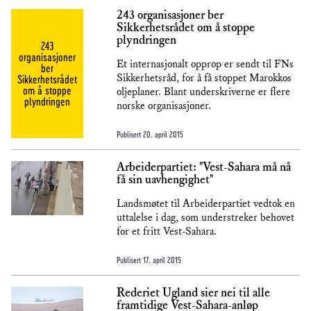
243 organisasjoner ber
Sikkerhetsrådet om å stoppe
plyndringen
243
organisasjoner
Et internasjonalt opprop er sendt til FNs
ber
Sikkerhetsråd, for å få stoppet Marokkos
Sikkerhetsrådet
om å stoppe
oljeplaner. Blant underskriverne er flere
plyndringen
norske organisasjoner.
Publisert
20. april 2015
Arbeiderpartiet: "Vest-Sahara må nå
få sin uavhengighet"
Landsmøtet til Arbeiderpartiet vedtok en
uttalelse i dag, som understreker behovet
for et fritt Vest-Sahara.
Publisert
17. april 2015
Rederiet Ugland sier nei til alle
framtidige Vest-Sahara-anløp