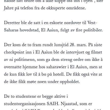
hadde fått ordre om å ikke slippe oss inn i byen", sier
Jahre på telefon fra de okkuperte områdene.
Deretter ble de satt i en eskorte nordover til Vest-
Saharas hovedstad, El Aaiun, fulgt av fire politibiler.
Der kom de to fram rundt lunsjtid 28. mars. På siste
checkpoint inn i El Aaiun ble de intervjuet og filmet
av ni politimenn, som ga dem streng ordre om ikke å
overnatte hjemme hos saharawier i El Aaiun, men at
de kun fikk lov til å bo på hotell. De fikk også vite at
de ikke fikk møte noen under oppholdet.
De to studentene er begge aktive i
studentorganisasjonen SAIH. Njaastad, som er