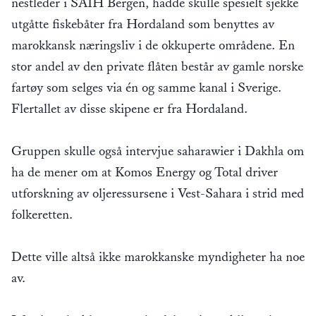
nestleder i SAIH Bergen, hadde skulle spesielt sjekke
utgåtte fiskebåter fra Hordaland som benyttes av
marokkansk næringsliv i de okkuperte områdene. En
stor andel av den private flåten består av gamle norske
fartøy som selges via én og samme kanal i Sverige.
Flertallet av disse skipene er fra Hordaland.
Gruppen skulle også intervjue saharawier i Dakhla om
ha de mener om at Komos Energy og Total driver
utforskning av oljeressursene i Vest-Sahara i strid med
folkeretten.
Dette ville altså ikke marokkanske myndigheter ha noe
av.