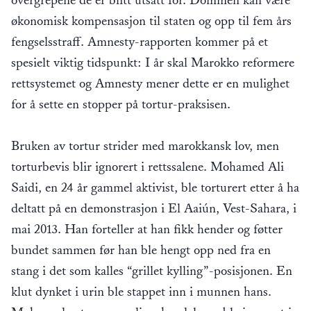
overgrepene de er blitt utsatt for. Dommen kan være
økonomisk kompensasjon til staten og opp til fem års
fengselsstraff. Amnesty-rapporten kommer på et
spesielt viktig tidspunkt: I år skal Marokko reformere
rettsystemet og Amnesty mener dette er en mulighet
for å sette en stopper på tortur-praksisen.
Bruken av tortur strider med marokkansk lov, men
torturbevis blir ignorert i rettssalene. Mohamed Ali
Saidi, en 24 år gammel aktivist, ble torturert etter å ha
deltatt på en demonstrasjon i El Aaiún, Vest-Sahara, i
mai 2013. Han forteller at han fikk hender og føtter
bundet sammen før han ble hengt opp ned fra en
stang i det som kalles “grillet kylling”-posisjonen. En
klut dynket i urin ble stappet inn i munnen hans.