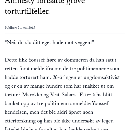
Amnesty fortsatte grove
torturtilfeller.
Publisert
21. mai 2015
“Nei, du slo ditt eget hode mot veggen!”
Dette fikk Youssef høre av dommeren da han satt i
retten for å melde ifra om de tre politimennene som
hadde torturert ham. 26-åringen er ungdomsaktivist
og er en av mange hundre som har snakket ut om
tortur i Marokko og Vest-Sahara. Etter å ha blitt
banket opp av tre politimenn anmeldte Youssef
hendelsen, men det ble aldri åpnet noen
etterforskning og han ble ikke undersøkt av leger.
Istedet ble han fortalt at han hadde pådratt seg