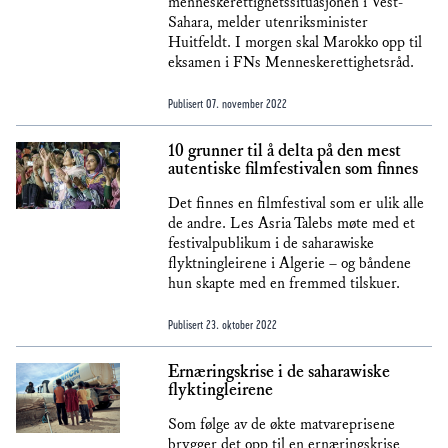
menneskerettighetssituasjonen i Vest-
Sahara, melder utenriksminister
Huitfeldt. I morgen skal Marokko opp til
eksamen i FNs Menneskerettighetsråd.
Publisert
07. november 2022
10 grunner til å delta på den mest
autentiske filmfestivalen som finnes
Det finnes en filmfestival som er ulik alle
de andre. Les Asria Talebs møte med et
festivalpublikum i de saharawiske
flyktningleirene i Algerie – og båndene
hun skapte med en fremmed tilskuer.
Publisert
23. oktober 2022
Ernæringskrise i de saharawiske
flyktingleirene
Som følge av de økte matvareprisene
brygger det opp til en ernæringskrise