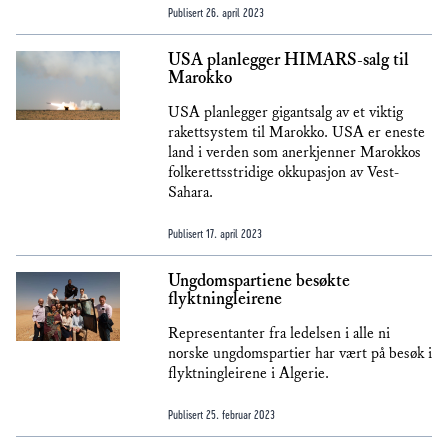
Publisert
26. april 2023
USA planlegger HIMARS-salg til
Marokko
USA planlegger gigantsalg av et viktig
rakettsystem til Marokko. USA er eneste
land i verden som anerkjenner Marokkos
folkerettsstridige okkupasjon av Vest-
Sahara.
Publisert
17. april 2023
Ungdomspartiene besøkte
flyktningleirene
Representanter fra ledelsen i alle ni
norske ungdomspartier har vært på besøk i
flyktningleirene i Algerie.
Publisert
25. februar 2023