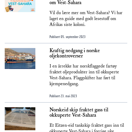
om Vest-Sahara
Vil du lære mer om Vest-Sahara? Vi har
laget en guide med godt lesestoff om
Afrikas siste koloni.
Publisert
05. september 2023
Kraftig nedgang i norske
oljekontroverser
I en årrekke har norskflaggede fartøy
fraktet oljeprodukter inn til okkuperte
Vest-Sahara. Flaggskifter har ført til
kjempenedgang.
Publisert
23. mai 2023
Norskeid skip fraktet gass til
okkuperte Vest-Sahara
Et Eitzen-eid tankskip fraktet gass inn til
okkuperte Vest-Sahara i forrige uke,