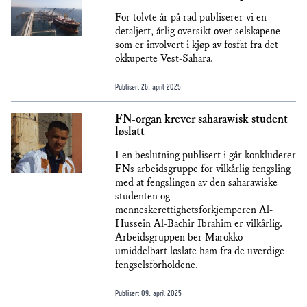
For tolvte år på rad publiserer vi en
detaljert, årlig oversikt over selskapene
som er involvert i kjøp av fosfat fra det
okkuperte Vest-Sahara.
Publisert
26. april 2025
FN-organ krever saharawisk student
løslatt
I en beslutning publisert i går konkluderer
FNs arbeidsgruppe for vilkårlig fengsling
med at fengslingen av den saharawiske
studenten og
menneskerettighetsforkjemperen Al-
Hussein Al-Bachir Ibrahim er vilkårlig.
Arbeidsgruppen ber Marokko
umiddelbart løslate ham fra de uverdige
fengselsforholdene.
Publisert
09. april 2025