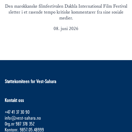
Den marokkanske filmfestivalen Dakhla International Film Festival
sletter i et rasende tempo kritiske kommentarer fra sine sosiale
medier.
08. juni 2026
Støttekomiteen for Vest-Sahara
Kontakt oss
+47 41 37 30 90
info@vest-sahara.no
Org.nr 987 378 352
Kontonr. 9857.05.48999