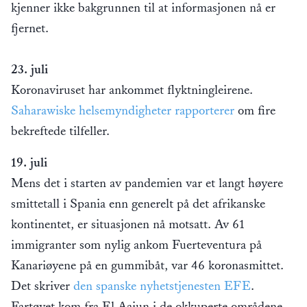
kjenner ikke bakgrunnen til at informasjonen nå er
fjernet.
23. juli
Koronaviruset har ankommet flyktningleirene.
Saharawiske helsemyndigheter rapporterer
om fire
bekreftede tilfeller.
19. juli
Mens det i starten av pandemien var et langt høyere
smittetall i Spania enn generelt på det afrikanske
kontinentet, er situasjonen nå motsatt. Av 61
immigranter som nylig ankom Fuerteventura på
Kanariøyene på en gummibåt, var 46 koronasmittet.
Det skriver
den spanske nyhetstjenesten EFE
.
Fartøyet kom fra El Aaiun i de okkuperte områdene,