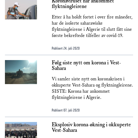
Koronaviruset har ankommet
flyktningleirene
Etter å ha holdt fortet i over fire måneder,
har de isolerte saharawiske
flyktningleirene i Algerie til slutt fått sine
første bekreftede tilfeller av covid-19.
Publisert
24. juli 2020
Følg siste nytt om korona i Vest-
Sahara
Vi samler siste nytt om koronakrisen i
okkuperte Vest-Sahara og flyktningleirene.
SISTE: Korona har ankommet
flyktningleirene i Algerie.
Publisert
07. juli 2020
Eksplosiv korona-økning i okkuperte
Vest-Sahara