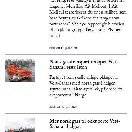
“Et fengsel er vanligvis fyllt av bråket fra
fangene. Men ikke Ait Mellout. I Ait
Melloul terroriseres du av en stillhet, som
bare brytes av skrikene fra fanger som
tortureres”. Vår nye rapport gir historien
til en glemt gruppe fanger som FN ber
løslatt.
Publisert
10. juni 2020
Norsk gasstransport droppet Vest-
Sahara i siste liten
Fartøyet som skulle anløpe okkuperte
Vest-Sahara med norsk gass i helgen,
styrte unna i siste øyeblikk, på ordre fra
eksportøren i Norge.
Publisert
06. juni 2020
Mer norsk gass til okkuperte Vest-
Sahara i helgen