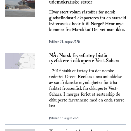
udemokratiske stater
Hvor stort volum råstoffer for norsk
gjødselindustri eksporteres fra en statseid
hviterussisk bedrift til Norge? Hvor mye
kommer fra Marokko? Det vet man ikke.
Publisert
21. august 2020
NÅ: Norsk frysefartøy bistår
tyvfiskere i okkuperte Vest-Sahara
I 2019 stakk et fartøy fra det norske
rederiet Green Reefers unna anholdelse
av sørafrikanske myndigheter for å ha
fraktet frossenfisk fra okkuperte Vest-
Sahara. I morges forlot et søsterskip de
okkuperte farvannene med en enda større
last.
Publisert
17. august 2020