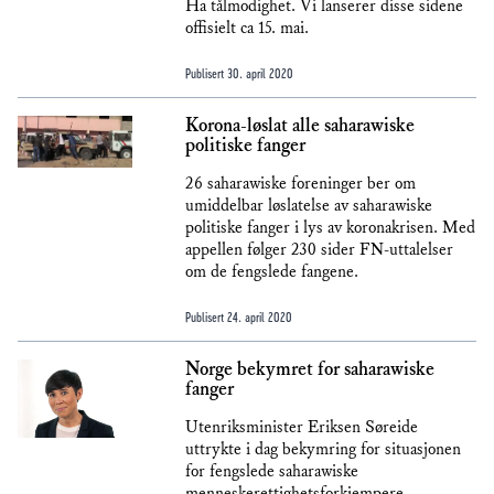
Ha tålmodighet. Vi lanserer disse sidene
offisielt ca 15. mai.
Publisert
30. april 2020
Korona-løslat alle saharawiske
politiske fanger
26 saharawiske foreninger ber om
umiddelbar løslatelse av saharawiske
politiske fanger i lys av koronakrisen. Med
appellen følger 230 sider FN-uttalelser
om de fengslede fangene.
Publisert
24. april 2020
Norge bekymret for saharawiske
fanger
Utenriksminister Eriksen Søreide
uttrykte i dag bekymring for situasjonen
for fengslede saharawiske
menneskerettighetsforkjempere.