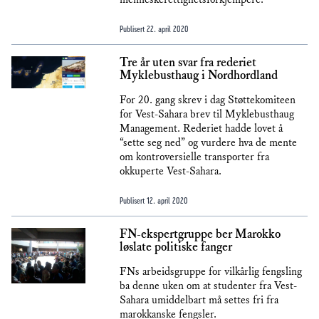
Publisert
22. april 2020
Tre år uten svar fra rederiet
Myklebusthaug i Nordhordland
For 20. gang skrev i dag Støttekomiteen
for Vest-Sahara brev til Myklebusthaug
Management. Rederiet hadde lovet å
“sette seg ned” og vurdere hva de mente
om kontroversielle transporter fra
okkuperte Vest-Sahara.
Publisert
12. april 2020
FN-ekspertgruppe ber Marokko
løslate politiske fanger
FNs arbeidsgruppe for vilkårlig fengsling
ba denne uken om at studenter fra Vest-
Sahara umiddelbart må settes fri fra
marokkanske fengsler.