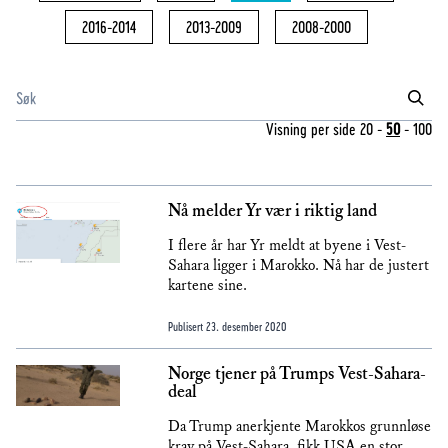
2016-2014
2013-2009
2008-2000
Visning per side
20
-
50
-
100
Nå melder Yr vær i riktig land
I flere år har Yr meldt at byene i Vest-
Sahara ligger i Marokko. Nå har de justert
kartene sine.
Publisert
23. desember 2020
Norge tjener på Trumps Vest-Sahara-
deal
Da Trump anerkjente Marokkos grunnløse
krav på Vest-Sahara, fikk USA en stor