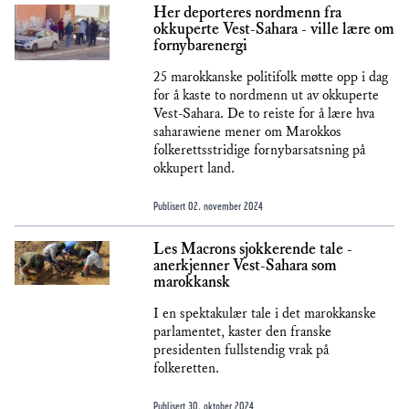
Her deporteres nordmenn fra
okkuperte Vest-Sahara - ville lære om
fornybarenergi
25 marokkanske politifolk møtte opp i dag
for å kaste to nordmenn ut av okkuperte
Vest-Sahara. De to reiste for å lære hva
saharawiene mener om Marokkos
folkerettsstridige fornybarsatsning på
okkupert land.
Publisert
02. november 2024
Les Macrons sjokkerende tale -
anerkjenner Vest-Sahara som
marokkansk
I en spektakulær tale i det marokkanske
parlamentet, kaster den franske
presidenten fullstendig vrak på
folkeretten.
Publisert
30. oktober 2024