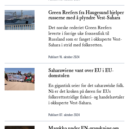
Green Reefers fra Haugesund hjelper
russerne med å plyndre Vest-Sahara
Det norske rederiet Green Reefers
leverte i forrige uke frossenfisk til
Russland som er fanget i okkuperte Vest-
Sahara i strid med folkeretten.
Publisert
16. oktober 2024
Saharawiene vant over EU i EU-
domstolen
En gigantisk seier for det saharawiske folk.
Nå er det kroken på døren for EUs
folkerettsstridige fiskeri- og handelsavtaler
i okkuperte Vest-Sahara.
Publisert
07. oktober 2024
Marokko under FN-granskning om