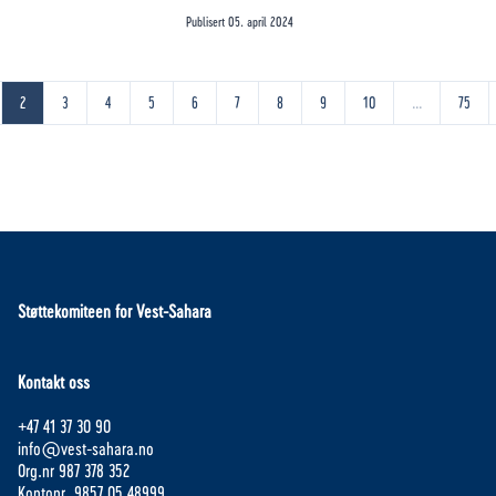
Publisert
05. april 2024
2
3
4
5
6
7
8
9
10
...
75
Støttekomiteen for Vest-Sahara
Kontakt oss
+47 41 37 30 90
info@vest-sahara.no
Org.nr 987 378 352
Kontonr. 9857.05.48999