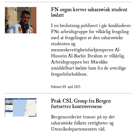
FN-organ krever saharawisk student
løslatt
I en beslutning publisert i går konkluderer
FNs arbeidsgruppe for vilkårlig fengsling
med at fengslingen av den saharawiske
studenten og
menneskerettighetsforkjemperen Al-
Hussein Al-Bachir Ibrahim er vilkårlig.
Arbeidsgruppen ber Marokko
umiddelbart løslate ham fra de uverdige
fengselsforholdene.
Publisert
09. april 2025
Peak CSL Group fra Bergen
fortsetter kontroversene
Bergensrederiet trosser på ny det
saharawiske folkets rettigheter og
Utenriksdepartementets råd.