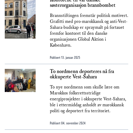
Kontorene til vår danske
søsterorganisasjon brannbombet
Brannstiftingen fremstår politisk motivert.
Grafitti med pro-marokkansk og anti-Vest-
Sahara-budskap er spraymalt på fortauet
fremfor kontoret til den danske
organisasjonen Global Aktion i
København.
Publisert
13. januar 2025
To nordmenn deporteres nå fra
okkuperte Vest-Sahara
To nye nordmenn som skulle lære om
Marokkos folkerettsstridige
energiprosjekter i okkuperte Vest-Sahara,
ble i ettermiddag anholdt av marokkansk
politi og deportert fra territoriet.
Publisert
04. november 2024