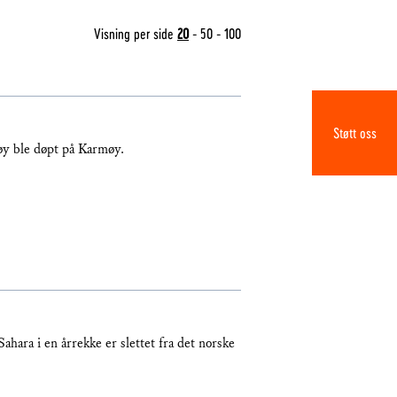
Visning per side
20
-
50
-
100
Støtt oss
rtøy ble døpt på Karmøy.
ahara i en årrekke er slettet fra det norske