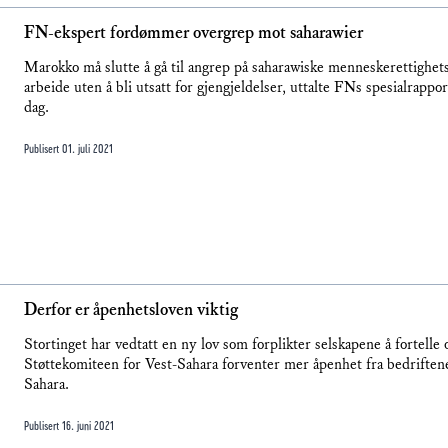
FN-ekspert fordømmer overgrep mot saharawier
Marokko må slutte å gå til angrep på saharawiske menneskerettighetsak
arbeide uten å bli utsatt for gjengjeldelser, uttalte FNs spesialrap
dag.
Publisert
01. juli 2021
Derfor er åpenhetsloven viktig
Stortinget har vedtatt en ny lov som forplikter selskapene å fortell
Støttekomiteen for Vest-Sahara forventer mer åpenhet fra bedriften
Sahara.
Publisert
16. juni 2021