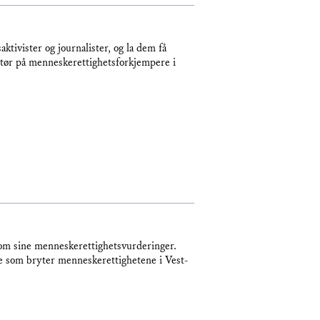
tivister og journalister, og la dem få
portør på menneskerettighetsforkjempere i
e om sine menneskerettighetsvurderinger.
e som bryter menneskerettighetene i Vest-