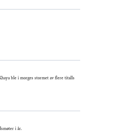
.
aya ble i morges stormet av flere titalls
dsmøter i år.