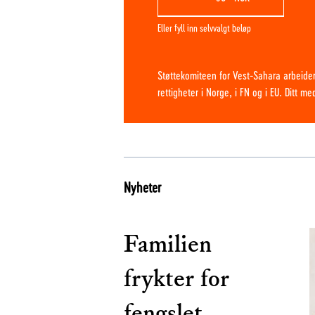
Eller fyll inn selvvalgt beløp
Støttekomiteen for Vest-Sahara arbeider
rettigheter i Norge, i FN og i EU. Ditt m
Nyheter
Familien
frykter for
fengslet