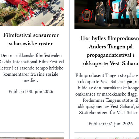
Filmfestival sensurerer
Her hylles filmprodusen
saharawiske røster
Anders Tangen på
propagandafestival i
Den marokkanske filmfestivalen
akhla International Film Festival
okkuperte Vest-Sahara
sletter i et rasende tempo kritiske
kommentarer fra sine sosiale
Filmprodusent Tangen sto på sc
medier.
i okkuperte Vest-Sahara i går, 
bilde av den marokkanske konge
Publisert
08. juni 2026
omkranset av marokkanske flagg.
fordømmer Tangens støtte til
okkupasjonen av Vest-Sahara”, s
Støttekomiteen for Vest-Sahar
Publisert
07. juni 2026