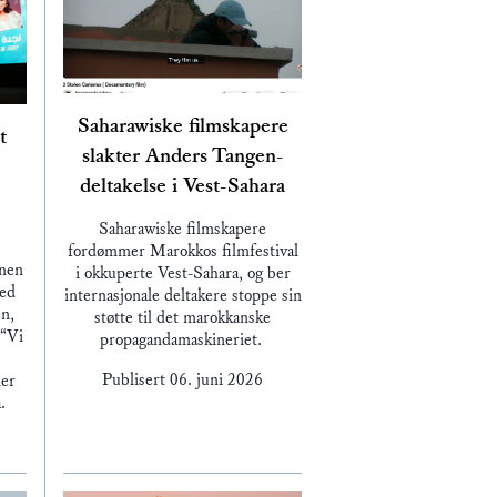
Saharawiske filmskapere
t
slakter Anders Tangen-
deltakelse i Vest-Sahara
Saharawiske filmskapere
fordømmer Marokkos filmfestival
enen
i okkuperte Vest-Sahara, og ber
med
internasjonale deltakere stoppe sin
n,
støtte til det marokkanske
 “Vi
propagandamaskineriet.
Publisert
06. juni 2026
ier
a.