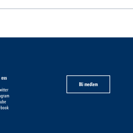
 oss
Bli medlem
itter
tagram
tube
ebook