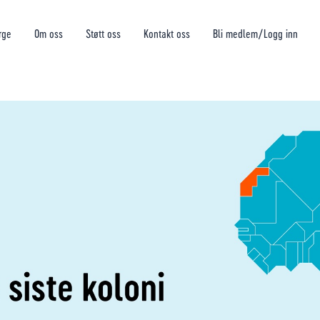
rge
Om oss
Støtt oss
Kontakt oss
Bli medlem/Logg inn