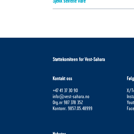
Sjekk seirene våre
Støttekomiteen for Vest-Sahara
Kontakt oss
Følg
+47 41 37 30 90
X/Tw
info@vest-sahara.no
Ins
Org.nr 987 378 352
You
Kontonr. 9857.05.48999
Fac
Nyheter