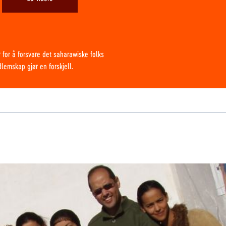
 for å forsvare det saharawiske folks
edlemskap gjør en forskjell.