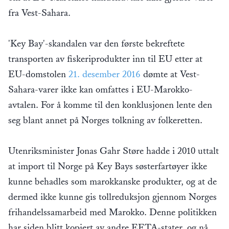
fra Vest-Sahara.
'Key Bay'-skandalen var den første bekreftete
transporten av fiskeriprodukter inn til EU etter at
EU-domstolen
21. desember 2016
dømte at Vest-
Sahara-varer ikke kan omfattes i EU-Marokko-
avtalen. For å komme til den konklusjonen lente den
seg blant annet på Norges tolkning av folkeretten.
Utenriksminister Jonas Gahr Støre hadde i 2010 uttalt
at import til Norge på Key Bays søsterfartøyer ikke
kunne behadles som marokkanske produkter, og at de
dermed ikke kunne gis tollreduksjon gjennom Norges
frihandelssamarbeid med Marokko. Denne politikken
har siden blitt kopiert av andre EFTA-stater, og nå