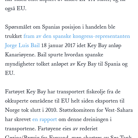
også EU.
Spørsmålet om Spanias posisjon i handelen ble
trukket
fram av den spanske kongress-representanten
Jorge Luis Bail
18 januar 2017 idet Key Bay anløp
Kanariøyene. Bail spurte hvordan spanske
myndigheter tolket anløpet av Key Bay til Spania og
EU.
Fartøyet Key Bay har transportert fiskeolje fra de
okkuperte områdene til EU helt siden eksporten til
Norge tok slutt i 2010. Støttekomiteen for Vest-Sahara
har skrevet
en rapport
om denne dreiningen i
transportene. Fartøyene eies av rederiet
Gezina/Brøvig fra Farsund, men chartres av Sea Tank