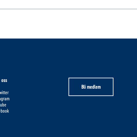
 oss
Bli medlem
itter
tagram
tube
ebook