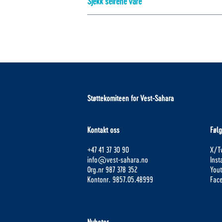
Sjekk seirene våre
Støttekomiteen for Vest-Sahara
Kontakt oss
Følg
+47 41 37 30 90
X/Tw
info@vest-sahara.no
Ins
Org.nr 987 378 352
You
Kontonr. 9857.05.48999
Fac
Nyheter