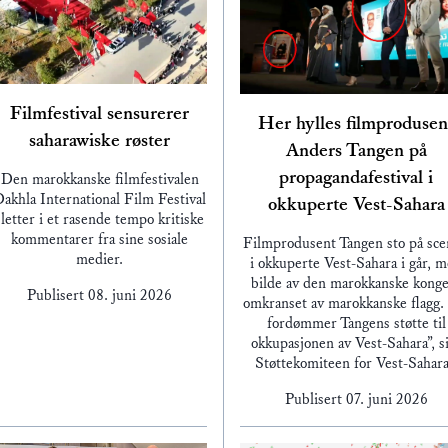
Filmfestival sensurerer
Her hylles filmprodusen
saharawiske røster
Anders Tangen på
propagandafestival i
Den marokkanske filmfestivalen
akhla International Film Festival
okkuperte Vest-Sahara
sletter i et rasende tempo kritiske
kommentarer fra sine sosiale
Filmprodusent Tangen sto på sc
medier.
i okkuperte Vest-Sahara i går, 
bilde av den marokkanske konge
Publisert
08. juni 2026
omkranset av marokkanske flagg.
fordømmer Tangens støtte til
okkupasjonen av Vest-Sahara”, s
Støttekomiteen for Vest-Sahar
Publisert
07. juni 2026