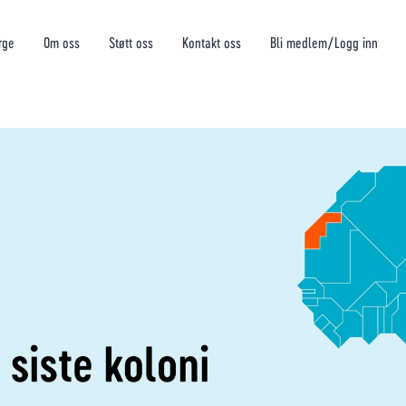
rge
Om oss
Støtt oss
Kontakt oss
Bli medlem/Logg inn