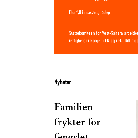
Eller fyll inn selvvalgt beløp
Støttekomiteen for Vest-Sahara arbeider
rettigheter i Norge, i FN og i EU. Ditt m
Nyheter
Familien
frykter for
fengslet