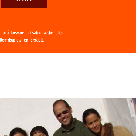
 for å forsvare det saharawiske folks
edlemskap gjør en forskjell.