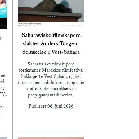
Saharawiske filmskapere
t
slakter Anders Tangen-
deltakelse i Vest-Sahara
Saharawiske filmskapere
fordømmer Marokkos filmfestival
enen
i okkuperte Vest-Sahara, og ber
med
internasjonale deltakere stoppe sin
n,
støtte til det marokkanske
 “Vi
propagandamaskineriet.
Publisert
06. juni 2026
ier
a.