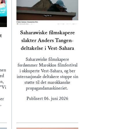
Saharawiske filmskapere
t
slakter Anders Tangen-
deltakelse i Vest-Sahara
Saharawiske filmskapere
fordømmer Marokkos filmfestival
enen
i okkuperte Vest-Sahara, og ber
med
internasjonale deltakere stoppe sin
n,
støtte til det marokkanske
 “Vi
propagandamaskineriet.
Publisert
06. juni 2026
ier
a.