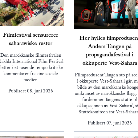
Filmfestival sensurerer
Her hylles filmprodusen
saharawiske røster
Anders Tangen på
propagandafestival i
Den marokkanske filmfestivalen
akhla International Film Festival
okkuperte Vest-Sahara
sletter i et rasende tempo kritiske
kommentarer fra sine sosiale
Filmprodusent Tangen sto på sc
medier.
i okkuperte Vest-Sahara i går, 
bilde av den marokkanske konge
Publisert
08. juni 2026
omkranset av marokkanske flagg.
fordømmer Tangens støtte til
okkupasjonen av Vest-Sahara”, s
Støttekomiteen for Vest-Sahar
Publisert
07. juni 2026