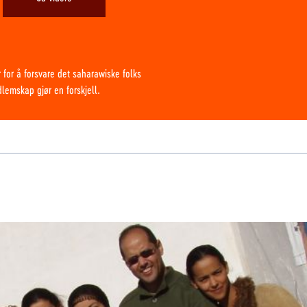
 for å forsvare det saharawiske folks
edlemskap gjør en forskjell.