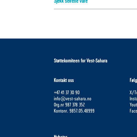
Sjekk seirene våre
Støttekomiteen for Vest-Sahara
Kontakt oss
Følg
+47 41 37 30 90
X/Tw
info@vest-sahara.no
Ins
Org.nr 987 378 352
You
Kontonr. 9857.05.48999
Fac
Nyheter