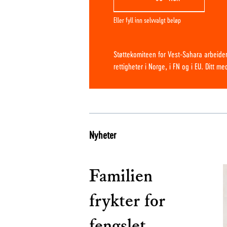
Eller fyll inn selvvalgt beløp
Støttekomiteen for Vest-Sahara arbeider
rettigheter i Norge, i FN og i EU. Ditt m
Nyheter
Familien
frykter for
fengslet