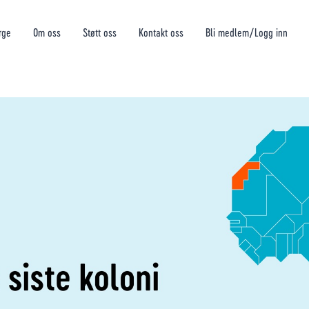
rge
Om oss
Støtt oss
Kontakt oss
Bli medlem/Logg inn