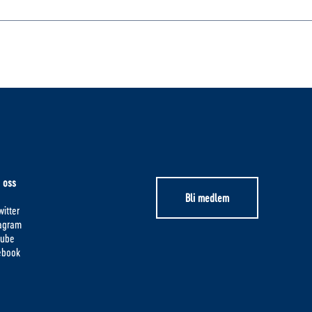
 oss
Bli medlem
itter
tagram
tube
ebook