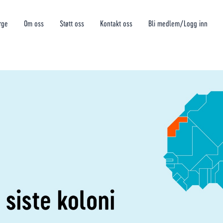
rge
Om oss
Støtt oss
Kontakt oss
Bli medlem/Logg inn