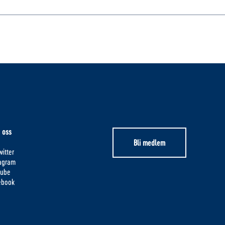
 oss
Bli medlem
itter
tagram
tube
ebook