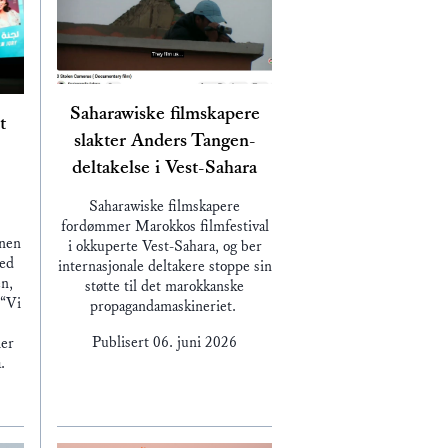
Saharawiske filmskapere
t
slakter Anders Tangen-
deltakelse i Vest-Sahara
Saharawiske filmskapere
fordømmer Marokkos filmfestival
enen
i okkuperte Vest-Sahara, og ber
med
internasjonale deltakere stoppe sin
n,
støtte til det marokkanske
 “Vi
propagandamaskineriet.
Publisert
06. juni 2026
ier
a.