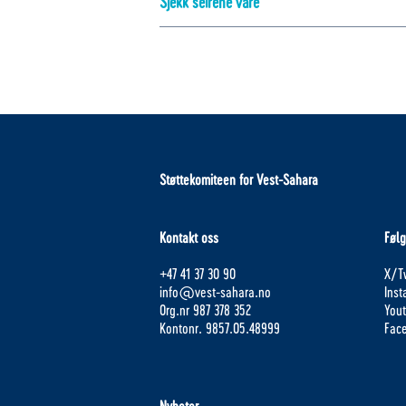
Sjekk seirene våre
Støttekomiteen for Vest-Sahara
Kontakt oss
Følg
+47 41 37 30 90
X/Tw
info@vest-sahara.no
Ins
Org.nr 987 378 352
You
Kontonr. 9857.05.48999
Fac
Nyheter