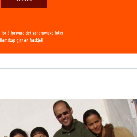
 for å forsvare det saharawiske folks
edlemskap gjør en forskjell.