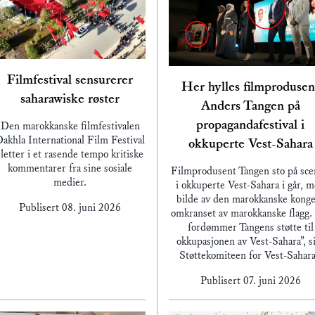
Filmfestival sensurerer
Her hylles filmprodusen
saharawiske røster
Anders Tangen på
propagandafestival i
Den marokkanske filmfestivalen
akhla International Film Festival
okkuperte Vest-Sahara
sletter i et rasende tempo kritiske
kommentarer fra sine sosiale
Filmprodusent Tangen sto på sc
medier.
i okkuperte Vest-Sahara i går, 
bilde av den marokkanske konge
Publisert
08. juni 2026
omkranset av marokkanske flagg.
fordømmer Tangens støtte til
okkupasjonen av Vest-Sahara”, s
Støttekomiteen for Vest-Sahar
Publisert
07. juni 2026