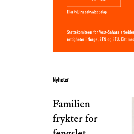
Eller fyll inn selvvalgt beløp
Støttekomiteen for Vest-Sahara arbeider
rettigheter i Norge, i FN og i EU. Ditt m
Nyheter
Familien
frykter for
fengslet