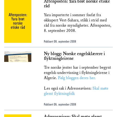
Aftenposten: Yara brøt norske etiske
råd
Aftenposten:
Yara importerte i sommer fosfat fra
Yara brøt
okkupert Vest-Sahara, stikk i strid med
norske
råd fra norske myndigheter. Aftenposten,
etiske råd
8. september 2008.
Publisert
08. september 2008
Ny blogg: Norske engelsklærere i
flyktningleirene
Tre norske jenter har i september begynt
engelsk-undervisning i flyktningleirene i
Algerie.
Følg bloggen deres her.
Les også sak i Adresseavisen:
Skal møte
glemt flyktningfolk
Publisert
06. september 2008
Adresseavisen: Skal møte glemt