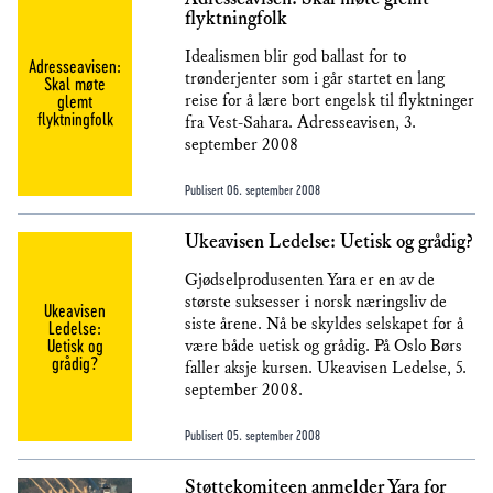
flyktningfolk
Idealismen blir god ballast for to
Adresseavisen:
trønderjenter som i går startet en lang
Skal møte
glemt
reise for å lære bort engelsk til flyktninger
flyktningfolk
fra Vest-Sahara. Adresseavisen, 3.
september 2008
Publisert
06. september 2008
Ukeavisen Ledelse: Uetisk og grådig?
Gjødselprodusenten Yara er en av de
største suksesser i norsk næringsliv de
Ukeavisen
siste årene. Nå be skyldes selskapet for å
Ledelse:
Uetisk og
være både uetisk og grådig. På Oslo Børs
grådig?
faller aksje kursen. Ukeavisen Ledelse, 5.
september 2008.
Publisert
05. september 2008
Støttekomiteen anmelder Yara for