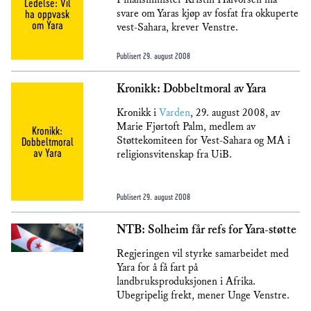
Ledelse: Vil
ha oppvask
svare om Yaras kjøp av fosfat fra okkuperte
om Yara
vest-Sahara, krever Venstre.
Publisert
29. august 2008
Kronikk: Dobbeltmoral av Yara
Kronikk i
Varden
, 29. august 2008, av
Marie Fjørtoft Palm, medlem av
Kronikk:
Støttekomiteen for Vest-Sahara og MA i
Dobbeltmoral
av Yara
religionsvitenskap fra UiB.
Publisert
29. august 2008
NTB: Solheim får refs for Yara-støtte
Regjeringen vil styrke samarbeidet med
Yara for å få fart på
landbruksproduksjonen i Afrika. 
Ubegripelig frekt, mener Unge Venstre.