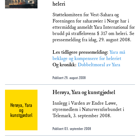
heleri
Støttekomiteen for Vest-Sahara og
Foreningen for saharawier i Norge har i
ettermiddag anmeldt Yara International for
brudd på straffelovens $ 317 om heleri. Se
pressemelding fra idag, 29. august 2008.
Les tidligere pressemelding:
Yara må
beklage og kompensere for heleriet
Og kronikk:
Dobbeltmoral av Yara
Publisert
29. august 2008
Herøya, Yara og kunstgjødsel
Innlegg i Varden av Endre Løwe,
Herøya, Yara
styremedlem i Naturvernforbundet i
og
kunstgjødsel
Telemark, 3. september 2008.
Publisert
03. september 2008