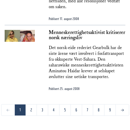
nettsiden, med alle resolusjoner vedtatt
om saken.
Publisert
17. august 2008
Menneskerettighetsaktivist kritiserer
norsk næringsliv
Det norsk-eide rederiet Gearbulk har de
siste årene vært involvert i fosfattransport
fra okkuperte Vest-Sahara. Den
saharawiske menneskerettighetsaktivisten
Aminatou Haidar krever at selskapet
avslutter sine uetiske transporter.
Publisert
25. august 2008
←
1
2
3
4
5
6
7
8
9
→