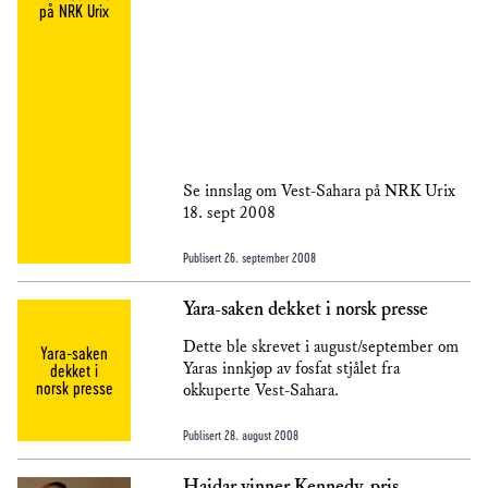
på NRK Urix
Se innslag om Vest-Sahara på NRK Urix
18. sept 2008
Publisert
26. september 2008
Yara-saken dekket i norsk presse
Dette ble skrevet i august/september om
Yara-saken
Yaras innkjøp av fosfat stjålet fra
dekket i
norsk presse
okkuperte Vest-Sahara.
Publisert
28. august 2008
Haidar vinner Kennedy-pris