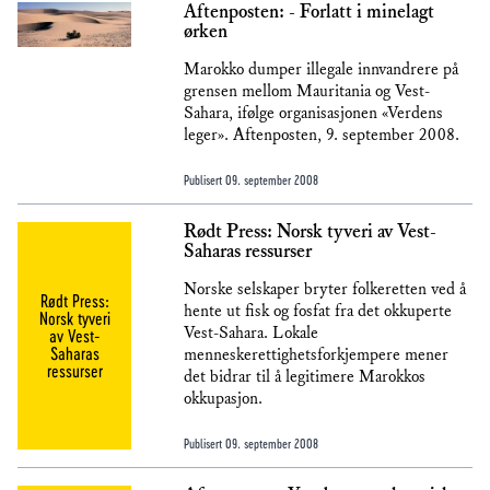
Aftenposten: - Forlatt i minelagt
ørken
Marokko dumper illegale innvandrere på
grensen mellom Mauritania og Vest-
Sahara, ifølge organisasjonen «Verdens
leger». Aftenposten, 9. september 2008.
Publisert
09. september 2008
Rødt Press: Norsk tyveri av Vest-
Saharas ressurser
Norske selskaper bryter folkeretten ved å
Rødt Press:
hente ut fisk og fosfat fra det okkuperte
Norsk tyveri
Vest-Sahara. Lokale
av Vest-
Saharas
menneskerettighetsforkjempere mener
ressurser
det bidrar til å legitimere Marokkos
okkupasjon.
Publisert
09. september 2008