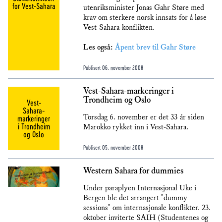
for Vest-Sahara
utenriksminister Jonas Gahr Støre med
krav om sterkere norsk innsats for å løse
Vest-Sahara-konflikten.
Les også:
Åpent brev til Gahr Støre
Publisert
06. november 2008
Vest-Sahara-markeringer i
Trondheim og Oslo
Vest-
Sahara-
Torsdag 6. november er det 33 år siden
markeringer
i Trondheim
Marokko rykket inn i Vest-Sahara.
og Oslo
Publisert
05. november 2008
Western Sahara for dummies
Under paraplyen Internasjonal Uke i
Bergen ble det arrangert "dummy
sessions" om internasjonale konflikter. 23.
oktober inviterte SAIH (Studentenes og