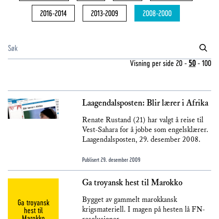
2016-2014
2013-2009
2008-2000
Visning per side
20
-
50
-
100
Laagendalsposten: Blir lærer i Afrika
Renate Rustand (21) har valgt å reise til
Vest-Sahara for å jobbe som engelsklærer.
Laagendalsposten, 29. desember 2008.
Publisert
29. desember 2009
Ga troyansk hest til Marokko
Bygget av gammelt marokkansk
Ga troyansk
krigsmateriell. I magen på hesten lå FN-
hest til
Marokko