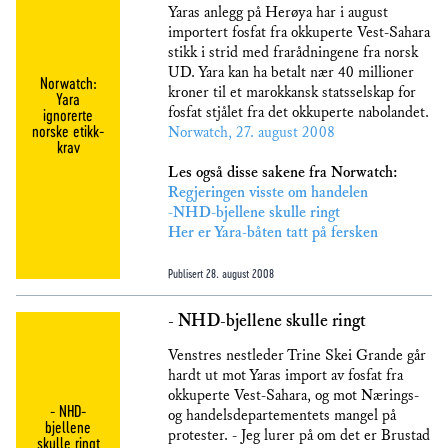
Yaras anlegg på Herøya har i august
importert fosfat fra okkuperte Vest-Sahara
stikk i strid med frarådningene fra norsk
UD. Yara kan ha betalt nær 40 millioner
Norwatch:
kroner til et marokkansk statsselskap for
Yara
fosfat stjålet fra det okkuperte nabolandet.
ignorerte
norske etikk-
Norwatch, 27. august 2008
krav
Les også disse sakene fra Norwatch:
Regjeringen visste om handelen
-NHD-bjellene skulle ringt
Her er Yara-båten tatt på fersken
Publisert
28. august 2008
- NHD-bjellene skulle ringt
Venstres nestleder Trine Skei Grande går
hardt ut mot Yaras import av fosfat fra
okkuperte Vest-Sahara, og mot Nærings-
- NHD-
og handelsdepartementets mangel på
bjellene
protester. - Jeg lurer på om det er Brustad
skulle ringt