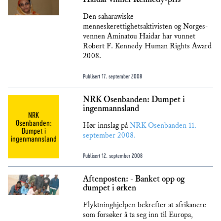
Den saharawiske
menneskerettighetsaktivisten og Norges-
vennen Aminatou Haidar har vunnet
Robert F. Kennedy Human Rights Award
2008.
Publisert
17. september 2008
NRK Osenbanden: Dumpet i
ingenmannsland
NRK
Osenbanden:
Hør innslag på
NRK Osenbanden 11.
Dumpet i
september 2008.
ingenmannsland
Publisert
12. september 2008
Aftenposten: - Banket opp og
dumpet i ørken
Flyktninghjelpen bekrefter at afrikanere
som forsøker å ta seg inn til Europa,