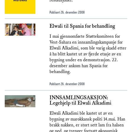
resolusjoner.
Publisert
26. desember 2008
Elwali til Spania for behandling
I mai gjennomførte Støttekomiteen for
Vest-Sahara en innsamlingskampanje for
Elwali Alkadimi, som ble varig skadd etter
å ha blitt kastet ut av fjerde etasje av en
bygning under en demonstrasjon. 22.
desember ankom han Spania for
behandling.
Publisert
26. desember 2008
INNSAMLINGSAKSJON:
Legehjelp til Elwali Alkadimi
Elwali Alkadimi ble kastet ut av en
bygning av marokkansk politi 14.mai. Han
brakk nakken, er stort sett lam fra halsen
og ned, og trenger fortsatt økonomisk