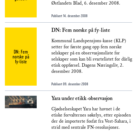
Østlandets Blad, 6. desember 2008.
Publisert
14. desember 2008
DN: Fem norske på fy-liste
Kommunal Landspensjons-kasse (KLP)
setter for første gang opp fem norske
DN: Fem
selskaper på en observasjonsliste for
norske på
selskaper som kan bli svartelistet for dårlig
fy-liste
etisk oppførsel. Dagens Næringsliv, 2.
desember 2008.
Publisert
09. desember 2008
Yara under etikk-observasjon
Gjødselseskapet Yara har havnet i de
etiske forvalternes søkelys, etter episoden
der de importerte fosfat fra Vest-Sahara, i
strid med sentrale FN-resolusjoner.