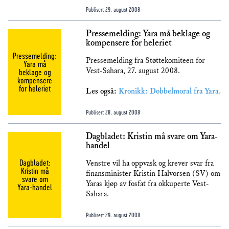
Publisert
29. august 2008
Pressemelding: Yara må beklage og
kompensere for heleriet
Pressemelding:
Pressemelding fra Støttekomiteen for
Yara må
Vest-Sahara, 27. august 2008.
beklage og
kompensere
for heleriet
Les også:
Kronikk: Dobbelmoral fra Yara.
Publisert
28. august 2008
Dagbladet: Kristin må svare om Yara-
handel
Dagbladet:
Venstre vil ha oppvask og krever svar fra
Kristin må
finansminister Kristin Halvorsen (SV) om
svare om
Yaras kjøp av fosfat fra okkuperte Vest-
Yara-handel
Sahara.
Publisert
29. august 2008