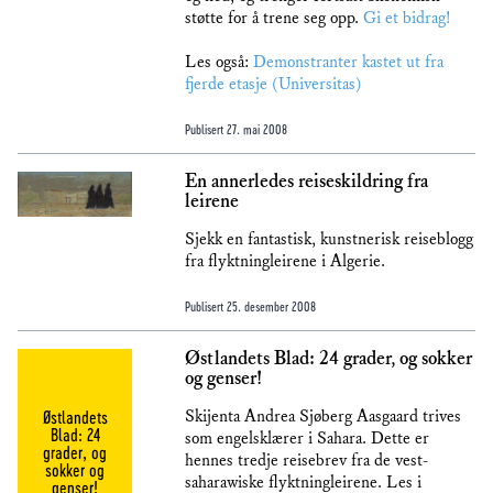
støtte for å trene seg opp.
Gi et bidrag!
Les også:
Demonstranter kastet ut fra
fjerde etasje (Universitas)
Publisert
27. mai 2008
En annerledes reiseskildring fra
leirene
Sjekk en fantastisk, kunstnerisk reiseblogg
fra flyktningleirene i Algerie.
Publisert
25. desember 2008
Østlandets Blad: 24 grader, og sokker
og genser!
Østlandets
Skijenta Andrea Sjøberg Aasgaard trives
Blad: 24
som engelsklærer i Sahara. Dette er
grader, og
hennes tredje reisebrev fra de vest-
sokker og
saharawiske flyktningleirene. Les i
genser!