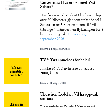
Universitas: Hva er det med Vest-
Sahara?
Hva får en norsk student til å frivillig løpe
over 20 kilometer gjennom stekende sol i
Saharas ørken? Eller en annen til å ville
tilbringe 4 måneder i en flyktningleir for å
lære bort engelsk?
Universitas, 3.
september 2008.
Publisert
03. september 2008
TV2: Yara anmeldes for heleri
TV2: Yara
Innslag på TV2-nyhetene 29. august
anmeldes
2008, kl. 18:30
for heleri
Publisert
30. august 2008
Ukeavisen Ledelse: Vil ha oppvask
om Yara
Ukeavisen
Finansminister Kristin Halvorsen må