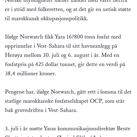
Norske myndigheter mener handel med varer herfra
er i strid med folkeretten, og at det gir en uetisk støtte
til marokkansk okkupasjonspolitikk.
Ifølge Norwatch fikk Yara 16?800 tonn fosfat med
opprinnelse i Vest-Sahara til sitt havneanlegg på
Herøya mellom 30. juli og 6. august i år. Med en
fosfatpris på 425 dollar tonnet, gir dette en verdi på
38,4 millioner kroner.
Pengene har, ifølge Norwatch, gått rett i lomma til det
statlige marokkanske fosfatselskapet OCP, som står
bak gruvedriften i Vest-Sahara.
3. juli i år møtte Yaras kommunikasjonsdirektør Bente