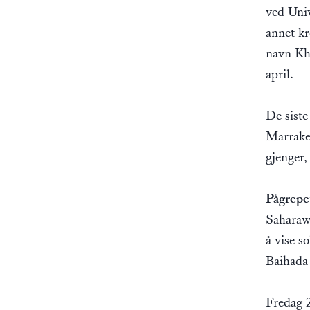
ved Univ
annet kr
navn Kh
april.
De siste
Marrake
gjenger,
Pågrepe
Saharawi
å vise s
Baihada 
Fredag 2