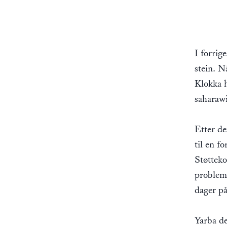
I forrig
stein. N
Klokka h
saharawi
Etter de
til en f
Støtteko
probleme
dager på
Yarba de