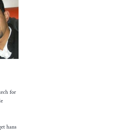
kech for
le
get hans