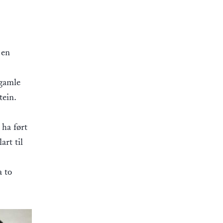
 en
 gamle
tein.
 ha ført
art til
a to