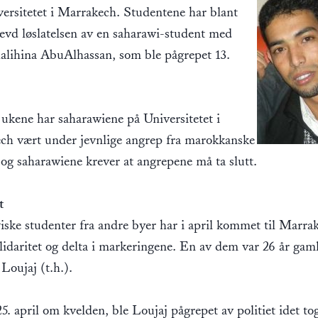
ersitetet i Marrakech. Studentene har blant
evd løslatelsen av en saharawi-student med
alihina AbuAlhassan, som ble pågrepet 13.
 ukene har saharawiene på Universitetet i
ch vært under jevnlige angrep fra marokkanske
 og saharawiene krever at angrepene må ta slutt.
t
ske studenter fra andre byer har i april kommet til Marra
olidaritet og delta i markeringene. En av dem var 26 år gam
Loujaj (t.h.).
5. april om kvelden, ble Loujaj pågrepet av politiet idet to