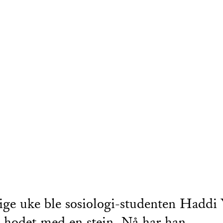
rige uke ble sosiologi-studenten Haddi
 i hodet med en stein. Nå har han