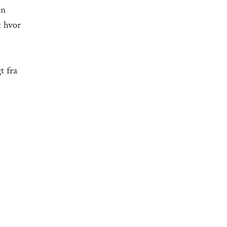
an
t hvor
t fra