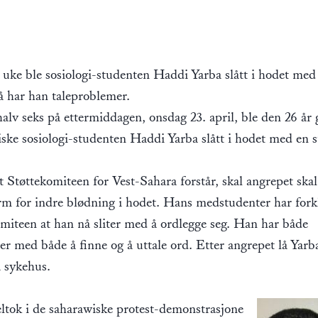
e uke ble sosiologi-studenten Haddi Yarba slått i hodet med
å har han taleproblemer.
alv seks på ettermiddagen, onsdag 23. april, ble den 26 år
ske sosiologi-studenten Haddi Yarba slått i hodet med en s
t Støttekomiteen for Vest-Sahara forstår, skal angrepet skal
orm for indre blødning i hodet. Hans medstudenter har forkl
miteen at han nå sliter med å ordlegge seg. Han har både
r med både å finne og å uttale ord. Etter angrepet lå Yarb
 sykehus.
ltok i de saharawiske protest-demonstrasjone