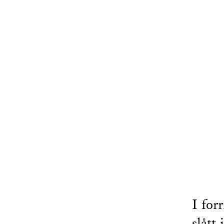
I for
slått