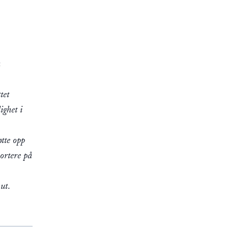
a
tet
ighet i
øtte opp
ortere på
ut.