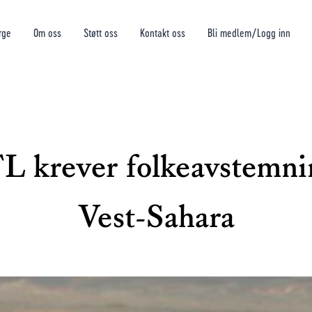
rge
Om oss
Støtt oss
Kontakt oss
Bli medlem/Logg inn
 krever folkeavstemni
Vest-Sahara