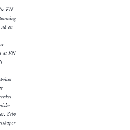
.
ndte FN
stemning
 nå en
ar
ta at FN
Ns
tviser
er
renket.
miske
er. Selv
elskaper