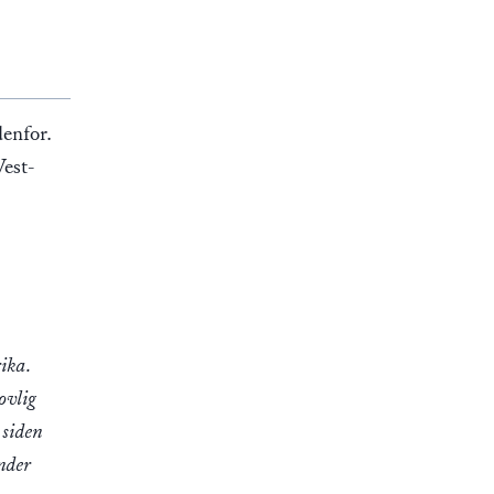
enfor.
est-
rika.
lovlig
 siden
under