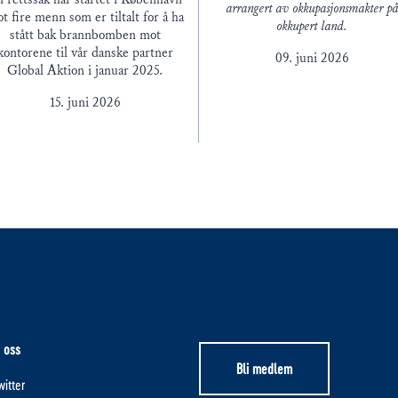
arrangert av okkupasjonsmakter p
t fire menn som er tiltalt for å ha
okkupert land.
stått bak brannbomben mot
kontorene til vår danske partner
09. juni 2026
Global Aktion i januar 2025.
15. juni 2026
 oss
Bli medlem
itter