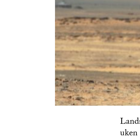
Land
uken 