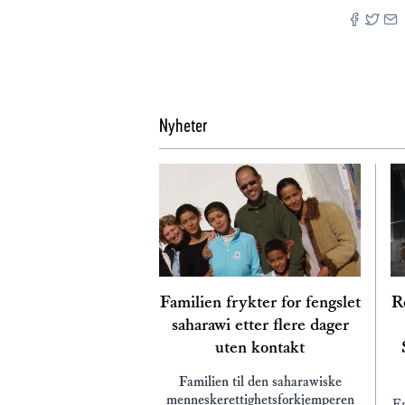
Nyheter
Familien frykter for fengslet
Re
saharawi etter flere dager
uten kontakt
Familien til den saharawiske
menneskerettighetsforkjemperen
En