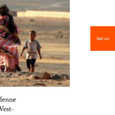
Støtt oss
denne
Vest-