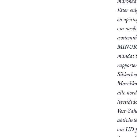
marokkan
Etter en
en opera
om uavhe
avstemnin
MINURSO 
mandat t
rapporter
Sikkerhet
Marokko h
alle nor
livstids
Vest-Sah
aktivitet
om UD fr