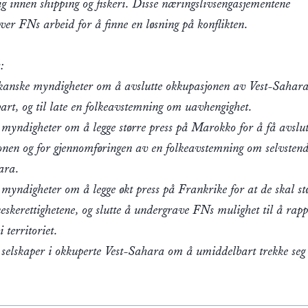
ig innen shipping og fiskeri. Disse næringslivsengasjementene
er FNs arbeid for å finne en løsning på konflikten.
:
anske myndigheter om å avslutte okkupasjonen av Vest-Sahar
art, og til late en folkeavstemning om uavhengighet.
 myndigheter om å legge større press på Marokko for å få avslut
onen og for gjennomføringen av en folkeavstemning om selvstend
ara.
myndigheter om å legge økt press på Frankrike for at de skal st
skerettighetene, og slutte å undergrave FNs mulighet til å rapp
i territoriet.
 selskaper i okkuperte Vest-Sahara om å umiddelbart trekke seg 