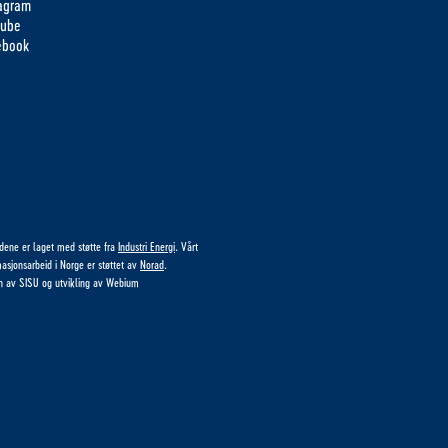
tagram
tube
ebook
idene er laget med støtte fra
Industri Energi
. Vårt
masjonsarbeid i Norge er støttet av
Norad
.
n av
SISU
og utvikling av
Webium