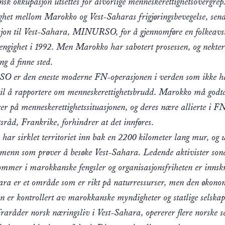
sk okkupasjon utsettes for alvorlige menneskerettighetsovergrep
ighet mellom Marokko og Vest-Saharas frigjøringsbevegelse, se
sjon til Vest-Sahara, MINURSO, for å gjennomføre en folkeav
ngighet i 1992. Men Marokko har sabotert prosessen, og nekter
g å finne sted.
er den eneste moderne FN-operasjonen i verden som ikke h
il å rapportere om menneskerettighetsbrudd. Marokko må god
er på menneskerettighetssituasjonen, og deres nære allierte i F
sråd, Frankrike, forhindrer at det innføres.
ar sirklet territoriet inn bak en 2200 kilometer lang mur, og u
dmenn som prøver å besøke Vest-Sahara. Ledende aktivister son
dommer i marokkanske fengsler og organisasjonsfriheten er innsk
ara er et område som er rikt på naturressurser, men den økono
en er kontrollert av marokkanske myndigheter og statlige selskap
aråder norsk næringsliv i Vest-Sahara, opererer flere norske s