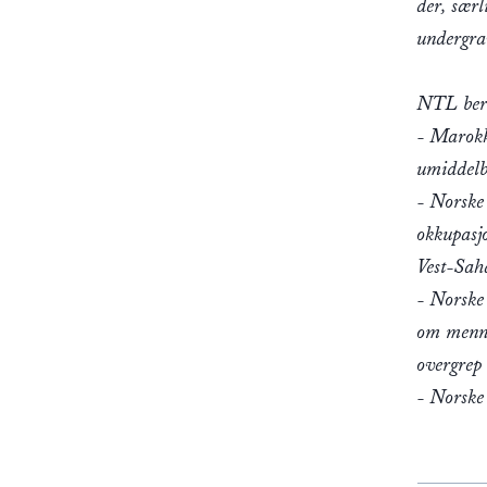
der, særl
undergrav
NTL ber
- Marokk
umiddelb
- Norske
okkupasj
Vest-Sah
- Norske 
om menne
overgrep 
- Norske