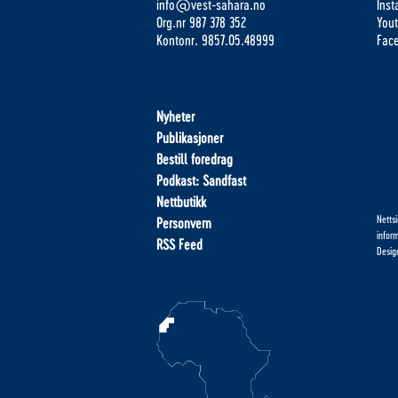
info@vest-sahara.no
Ins
Org.nr 987 378 352
You
Kontonr. 9857.05.48999
Fac
Nyheter
Publikasjoner
Bestill foredrag
Podkast: Sandfast
Nettbutikk
Netts
Personvern
infor
RSS Feed
Desig