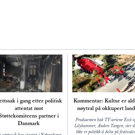
ttssak i gang etter politisk
Kommentar: Kultur er ald
attentat mot
nøytral på okkupert land
Støttekomiteens partner i
Produsenten bak TV-seriene Exit o
Danmark
Lilyhammer, Anders Tangen, sier d
ikke er politikk å delta på festivale
 rettssak har startet i København