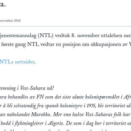
a.
 november 2018
jenestemannslag (NTL) vedtok 8. november uttalelsen ned
 første gang NTL vedtar en posisjon om okkupasjonen av V
NTLs nettsider
.
temning i Vest-Sahara nå!
ara behandles av FN som det siste uløste kolonispørsmålet i Af
r å bli selvstendig fra spansk kolonistyre i 1975, ble territoriet u
 av nabolandet Marokko. Mer enn halve Vest-Saharas folk har
bodd i flyktningleirer i Algerie. De som i dag bor i territoriet 