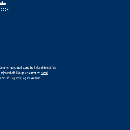
tube
ebook
idene er laget med støtte fra
Industri Energi
. Vårt
masjonsarbeid i Norge er støttet av
Norad
.
n av
SISU
og utvikling av
Webium