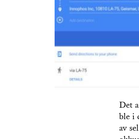
Det a
ble i
av se