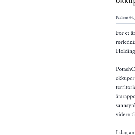
okkup
Publisert
04.
For et å
rørledni
Holding
PotashCo
okkuper
territor
årsrappo
sannsynl
videre t
I dag an