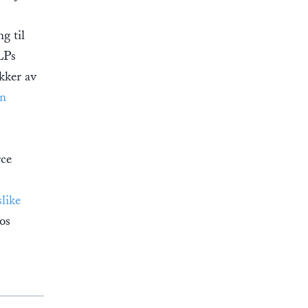
g til
LPs
ukker av
en
rce
slike
os