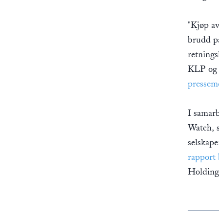
"Kjøp av
brudd p
retnings
KLP og 
presseme
I samar
Watch, s
selskape
rapport 
Holding