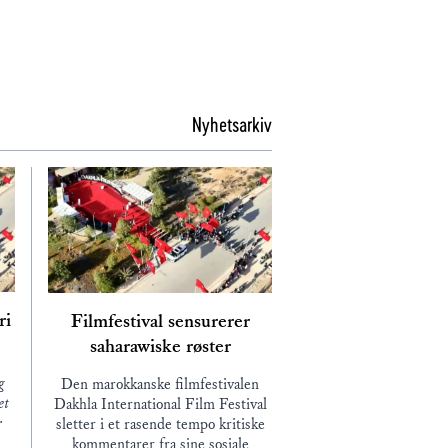
Nyhetsarkiv
ri
Filmfestival sensurerer
saharawiske røster
g
Den marokkanske filmfestivalen
et
Dakhla International Film Festival
r
sletter i et rasende tempo kritiske
å
kommentarer fra sine sosiale