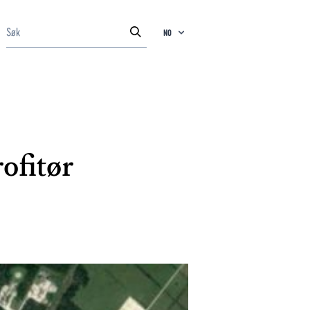
NO
ofitør