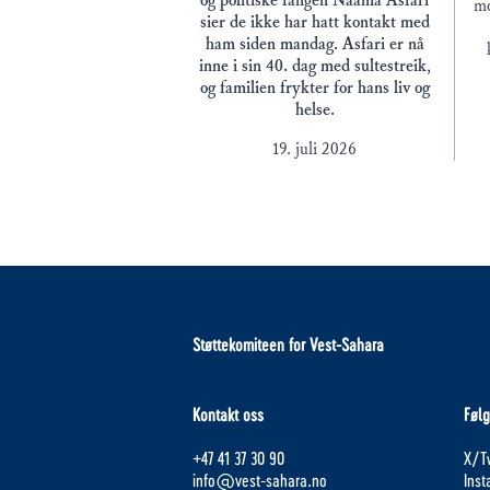
og politiske fangen Naâma Asfari
mo
sier de ikke har hatt kontakt med
ham siden mandag. Asfari er nå
inne i sin 40. dag med sultestreik,
og familien frykter for hans liv og
helse.
19. juli 2026
Støttekomiteen for Vest-Sahara
Kontakt oss
Følg
+47 41 37 30 90
X/Tw
info@vest-sahara.no
Ins