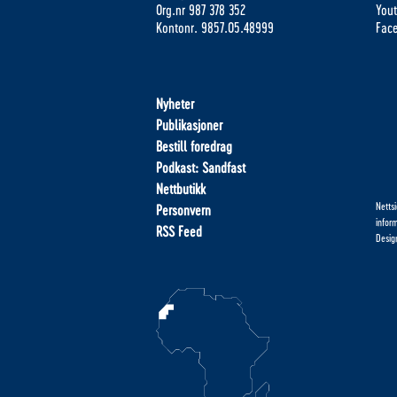
Org.nr 987 378 352
You
Kontonr. 9857.05.48999
Fac
Nyheter
Publikasjoner
Bestill foredrag
Podkast: Sandfast
Nettbutikk
Netts
Personvern
infor
RSS Feed
Desig