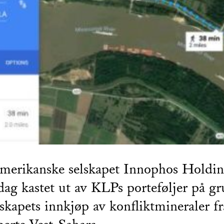
merikanske selskapet Innophos Holdin
 dag kastet ut av KLPs porteføljer på g
lskapets innkjøp av konfliktmineraler fr