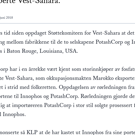
erte Vest-Sahara.
 juni 2018
rs tid siden oppdaget Støttekomiteen for Vest-Sahara at det
ng mellom fabrikkene til de to selskapene PotashCorp og 
s i Baton Rouge, Louisiana, USA.
rp har i en årrekke vært kjent som storinnkjøper av fosfats
te Vest-Sahara, som okkupasjonsmakten Marokko eksporter
iet i strid med folkeretten. Oppdagelsen av rørledningen f
rtene til Innophos og PotashCorp. Rørledningen gjorde de
ig at importøreren PotashCorp i stor stil solgte prosessert 
il Innophos.
nonserte så KLP at de har kastet ut Innophos fra sine portef