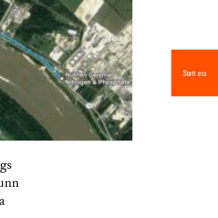
Støtt oss
gs
runn
a