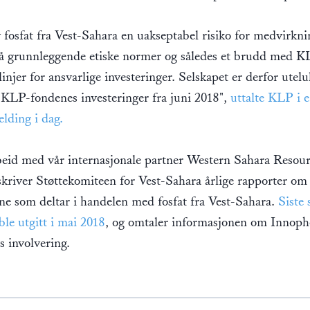
 fosfat fra Vest-Sahara en uakseptabel risiko for medvirknin
å grunnleggende etiske normer og således et brudd med K
linjer for ansvarlige investeringer. Selskapet er derfor utel
KLP-fondenes investeringer fra juni 2018",
uttalte KLP i 
lding i dag.
beid med vår internasjonale partner Western Sahara Resou
kriver Støttekomiteen for Vest-Sahara årlige rapporter om
ne som deltar i handelen med fosfat fra Vest-Sahara.
Siste 
ble utgitt i mai 2018
, og omtaler informasjonen om Innoph
s involvering.