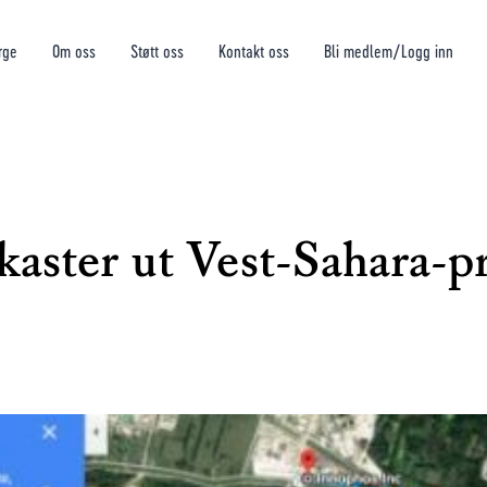
rge
Om oss
Støtt oss
Kontakt oss
Bli medlem/Logg inn
aster ut Vest-Sahara-pr