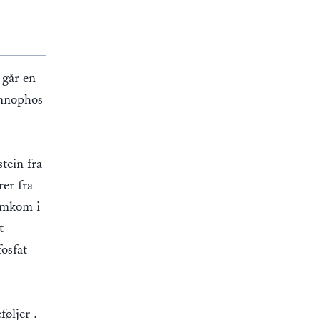
 går en
Innophos
tein fra
er fra
ramkom i
t
fosfat
øljer .