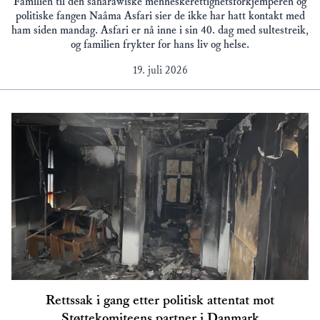
Familien til den saharawiske menneskerettighetsforkjemperen og
politiske fangen Naâma Asfari sier de ikke har hatt kontakt med
ham siden mandag. Asfari er nå inne i sin 40. dag med sultestreik,
og familien frykter for hans liv og helse.
19. juli 2026
Rettssak i gang etter politisk attentat mot
Støttekomiteens partner i Danmark