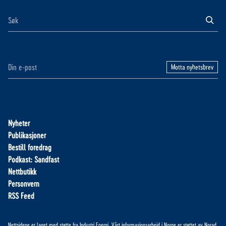
Motta nyhetsbrev
Nyheter
Publikasjoner
Bestill foredrag
Podkast: Sandfast
Nettbutikk
Personvern
RSS Feed
Nettsidene er laget med støtte fra
Industri Energi
. Vårt informasjonsarbeid i Norge er støttet av
Norad
.