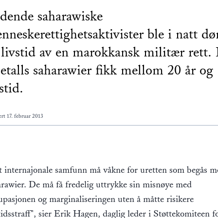
dende saharawiske
nneskerettighetsaktivister ble i natt d
l livstid av en marokkansk militær rett.
uetalls saharawier fikk mellom 20 år og
stid.
ert
17. februar 2013
t internajonale samfunn må våkne for uretten som begås m
arawier. De må få fredelig uttrykke sin misnøye med
upasjonen og marginaliseringen uten å måtte risikere
tidsstraff", sier Erik Hagen, daglig leder i Støttekomiteen f