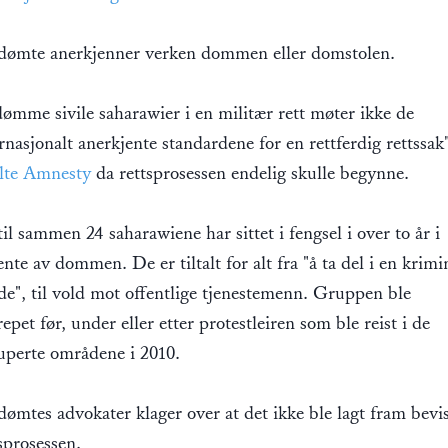
dømte anerkjenner verken dommen eller domstolen.
ømme sivile saharawier i en militær rett møter ikke de
rnasjonalt anerkjente standardene for en rettferdig rettssak"
alte Amnesty
da rettsprosessen endelig skulle begynne.
il sammen 24 saharawiene har sittet i fengsel i over to år i
nte av dommen. De er tiltalt for alt fra "å ta del i en krimi
de", til vold mot offentlige tjenestemenn. Gruppen ble
epet før, under eller etter protestleiren som ble reist i de
uperte områdene i 2010.
ømtes advokater klager over at det ikke ble lagt fram bevis
sprosessen.