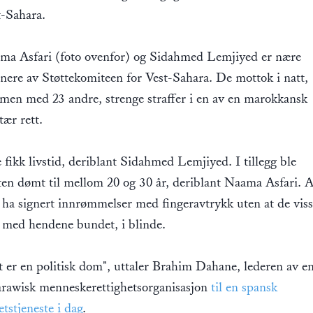
t-Sahara.
ma Asfari (foto ovenfor) og Sidahmed Lemjiyed er nære
nere av Støttekomiteen for Vest-Sahara. De mottok i natt,
men med 23 andre, strenge straffer i en av en marokkansk
tær rett.
 fikk livstid, deriblant Sidahmed Lemjiyed. I tillegg ble
ten dømt til mellom 20 og 30 år, deriblant Naama Asfari. A
 ha signert innrømmelser med fingeravtrykk uten at de viss
, med hendene bundet, i blinde.
t er en politisk dom", uttaler Brahim Dahane, lederen av e
arawisk menneskerettighetsorganisasjon
til en spansk
tstjeneste i dag
.