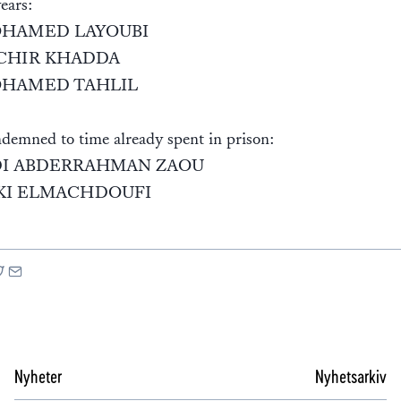
ears:
HAMED LAYOUBI
CHIR KHADDA
HAMED TAHLIL
demned to time already spent in prison:
DI ABDERRAHMAN ZAOU
KI ELMACHDOUFI
Nyheter
Nyhetsarkiv