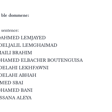
k ble dommene:
 sentence:
DAHMED LEMJAYED
DELJALIL LEMGHAIMAD
MAILI BRAHIM
HAMED ELBACHIR BOUTENGUISA
DELAHI LEKHFAWNI
DELAHI ABHAH
MED SBAI
HAMED BANI
SSANA ALEYA