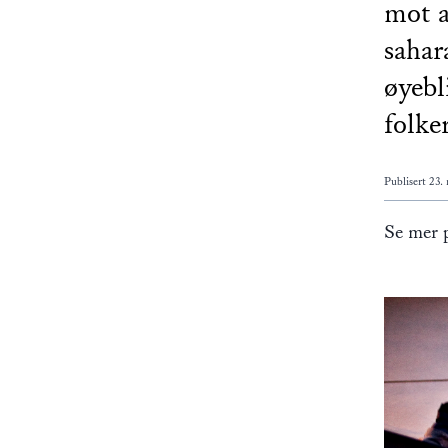
mot a
sahar
øyebl
folke
Publisert
23.
Se mer p