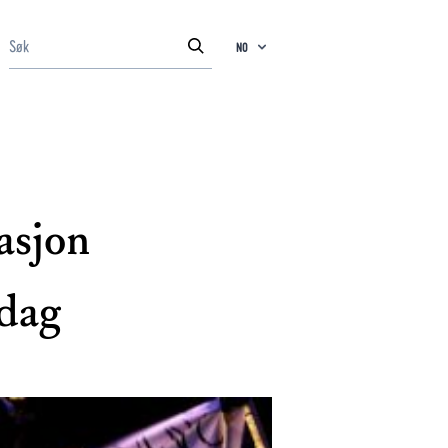
NO
asjon
 dag