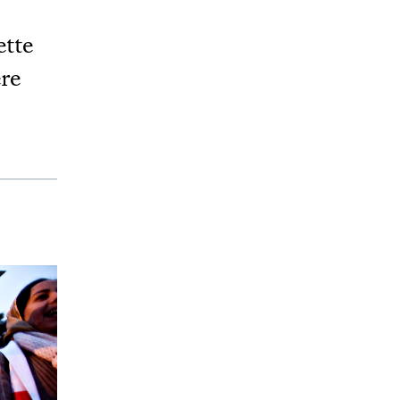
ette
ere