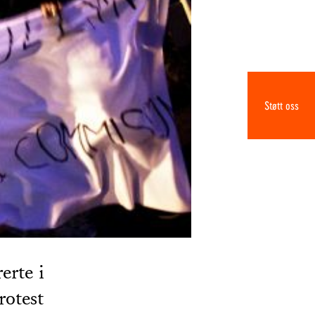
Støtt oss
erte i
rotest