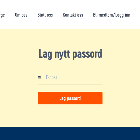
rge
Om oss
Støtt oss
Kontakt oss
Bli medlem/Logg inn
Lag nytt passord
Lag passord