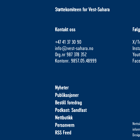
Støttekomiteen for Vest-Sahara
Kontakt oss
Følg
+47 41 37 30 90
X/Tw
info@vest-sahara.no
Ins
Org.nr 987 378 352
You
Kontonr. 9857.05.48999
Fac
Nyheter
Publikasjoner
Bestill foredrag
Podkast: Sandfast
Nettbutikk
Netts
Personvern
infor
RSS Feed
Desig