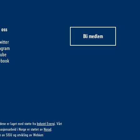
 oss
Bli medlem
itter
tagram
tube
ebook
idene er laget med støtte fra
Industri Energi
. Vårt
masjonsarbeid i Norge er støttet av
Norad
.
n av
SISU
og utvikling av
Webium