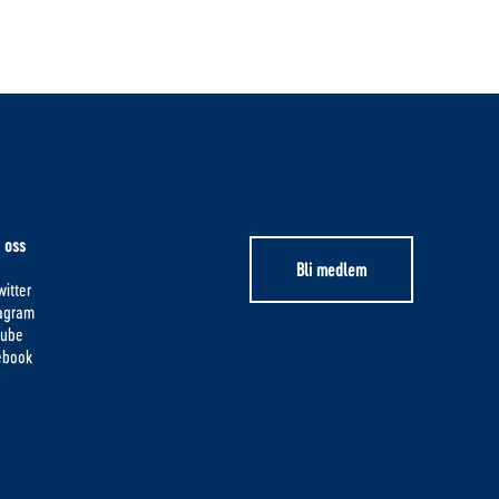
 oss
Bli medlem
itter
tagram
tube
ebook