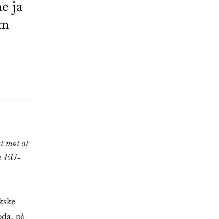
e ja
om
st mot at
le EU-
ikske
oda, på