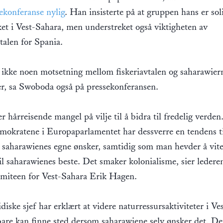
ekonferanse nylig
. Han insisterte på at gruppen hans er sol
et i Vest-Sahara, men understreket også viktigheten av
vtalen for Spania.
r ikke noen motsetning mellom fiskeriavtalen og saharawier
er, sa Swoboda også på pressekonferansen.
er hårreisende mangel på vilje til å bidra til fredelig verden
mokratene i Europaparlamentet har dessverre en tendens ti
 saharawienes egne ønsker, samtidig som man hevder å vit
il saharawienes beste. Det smaker kolonialisme, sier ledere
omiteen for Vest-Sahara Erik Hagen.
diske sjef har erklært at videre naturressursaktiviteter i Ve
are kan finne sted dersom saharawiene selv ønsker det. Det