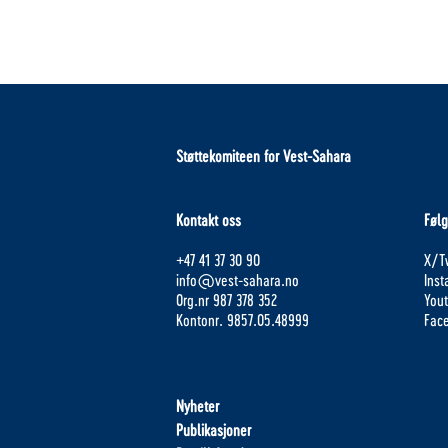
Støttekomiteen for Vest-Sahara
Kontakt oss
Følg
+47 41 37 30 90
X/Tw
info@vest-sahara.no
Ins
Org.nr 987 378 352
You
Kontonr. 9857.05.48999
Fac
Nyheter
Publikasjoner