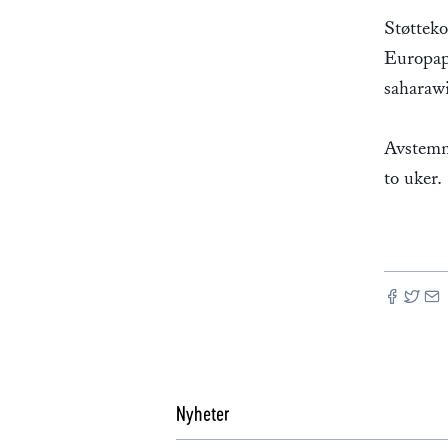
Støtteko
Europapa
saharawi
Avstemn
to uker.
Nyheter