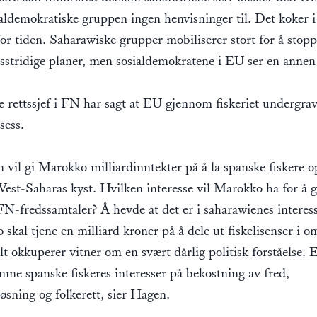
aldemokratiske gruppen ingen henvisninger til. Det koker i 
or tiden. Saharawiske grupper mobiliserer stort for å sto
tsstridige planer, men sosialdemokratene i EU ser en annen 
e rettssjef i FN har sagt at EU gjennom fiskeriet undergr
sess.
n vil gi Marokko milliardinntekter på å la spanske fiskere o
Vest-Saharas kyst. Hvilken interesse vil Marokko ha for å g
FN-fredssamtaler? Å hevde at det er i saharawienes interess
skal tjene en milliard kroner på å dele ut fiskelisenser i o
lt okkuperer vitner om en svært dårlig politisk forståelse.
mme spanske fiskeres interesser på bekostning av fred,
løsning og folkerett, sier Hagen.