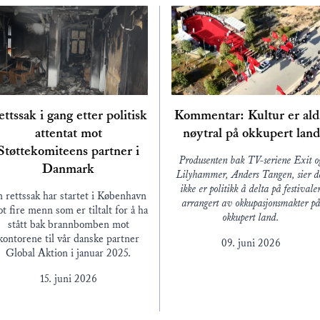
ttssak i gang etter politisk
Kommentar: Kultur er ald
attentat mot
nøytral på okkupert land
Støttekomiteens partner i
Produsenten bak TV-seriene Exit o
Danmark
Lilyhammer, Anders Tangen, sier d
ikke er politikk å delta på festivale
 rettssak har startet i København
arrangert av okkupasjonsmakter p
t fire menn som er tiltalt for å ha
okkupert land.
stått bak brannbomben mot
kontorene til vår danske partner
09. juni 2026
Global Aktion i januar 2025.
15. juni 2026