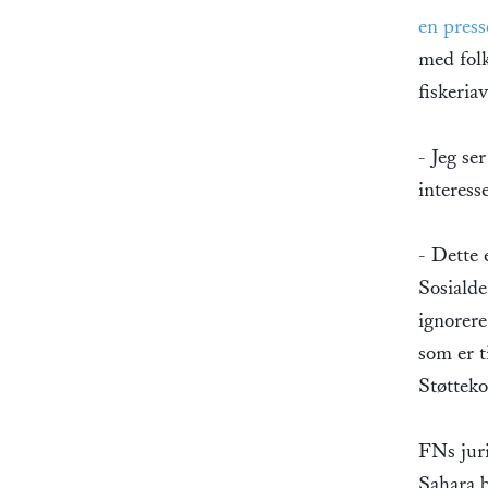
en press
med folk
fiskeria
- Jeg se
interess
- Dette 
Sosialde
ignorere
som er t
Støttek
FNs juri
Sahara b