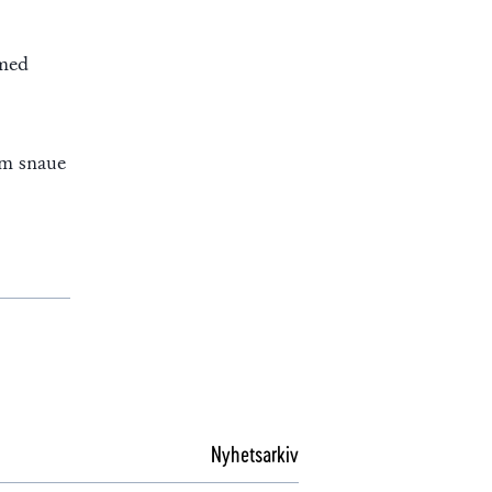
 med
om snaue
Nyhetsarkiv