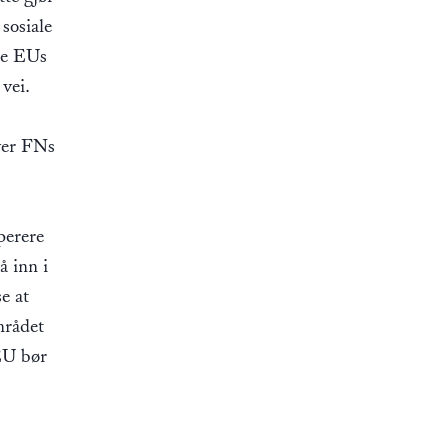
sosiale
ppe EUs
vei.
aver FNs
perere
å inn i
e at
mrådet
 EU bør