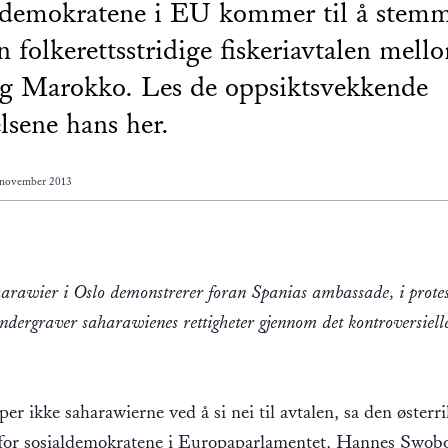
ldemokratene i EU kommer til å stemm
en folkerettsstridige fiskeriavtalen mell
g Marokko. Les de oppsiktsvekkende
elsene hans her.
 november 2013
harawier i Oslo demonstrerer foran Spanias ambassade, i prote
ndergraver saharawienes rettigheter gjennom det kontroversiel
lper ikke saharawierne ved å si nei til avtalen, sa den østerr
 for sosialdemokratene i Europaparlamentet, Hannes Swob