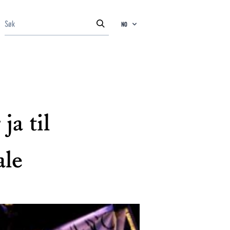
NO
ja til
ale