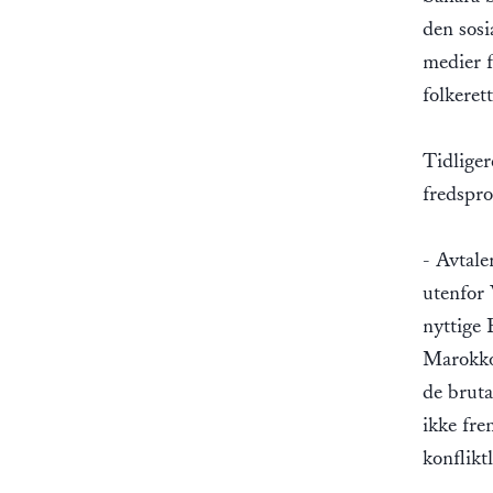
den sosi
medier f
folkeret
Tidliger
fredspro
- Avtale
utenfor 
nyttige 
Marokko 
de bruta
ikke fre
konflikt