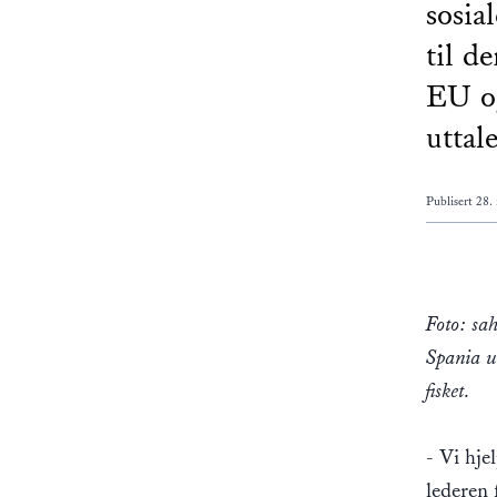
sosia
til d
EU o
uttal
Publisert
28.
Foto: sa
Spania u
fisket.
- Vi hje
lederen