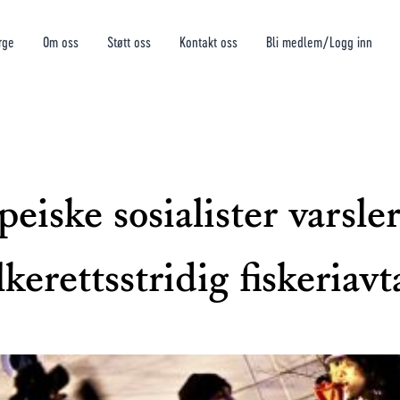
rge
Om oss
Støtt oss
Kontakt oss
Bli medlem/Logg inn
eiske sosialister varsler 
lkerettsstridig fiskeriavt