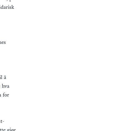
idarisk
nes
.
l å
e hva
n for
st-
te gjør