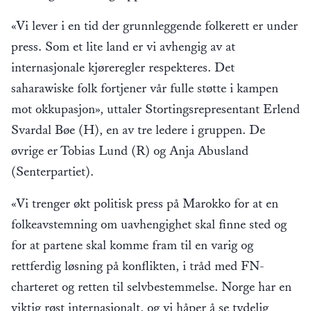
«Vi lever i en tid der grunnleggende folkerett er under
press. Som et lite land er vi avhengig av at
internasjonale kjøreregler respekteres. Det
saharawiske folk fortjener vår fulle støtte i kampen
mot okkupasjon», uttaler Stortingsrepresentant Erlend
Svardal Bøe (H), en av tre ledere i gruppen. De
øvrige er Tobias Lund (R) og Anja Abusland
(Senterpartiet).
«Vi trenger økt politisk press på Marokko for at en
folkeavstemning om uavhengighet skal finne sted og
for at partene skal komme fram til en varig og
rettferdig løsning på konflikten, i tråd med FN-
charteret og retten til selvbestemmelse. Norge har en
viktig røst internasjonalt, og vi håper å se tydelig