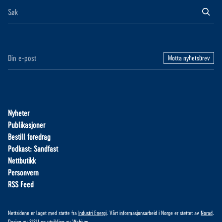
Motta nyhetsbrev
Nyheter
Publikasjoner
Bestill foredrag
Podkast: Sandfast
Nettbutikk
Personvern
RSS Feed
Nettsidene er laget med støtte fra
Industri Energi
. Vårt informasjonsarbeid i Norge er støttet av
Norad
.
Design av
SISU
og utvikling av
Webium