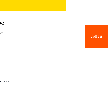
pe
t-
Støtt oss
 mars