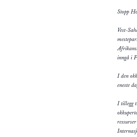
Stopp Ho
Vest-Sah
mestepart
Afrikans
inngå i 
I den ok
eneste da
I tillegg
okkuperte
ressurse
Internas