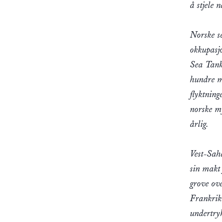
å stjele 
Norske se
okkupasj
Sea Tank 
hundre m
flyktning
norske m
årlig.
Vest-Saha
sin makt 
grove ove
Frankrike
undertry