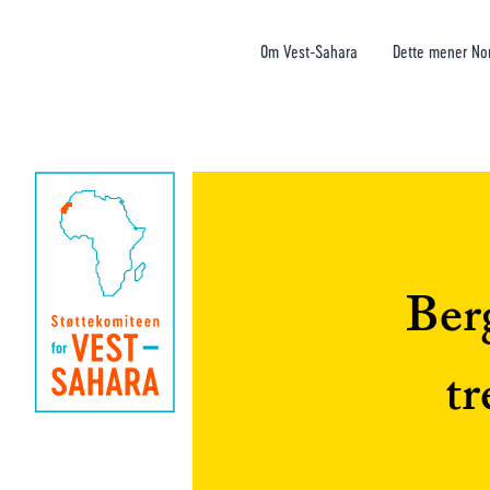
Om Vest-Sahara
Dette mener No
Ber
tr