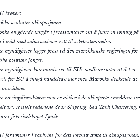
U krever:
kko avslutter okkupasjonen.
kko omgående inngår i fredssamtaler om å finne en løsning på
n i tråd med saharawienes rett til selvbestemmelse.
ke myndigheter legger press på den marokkanske regjeringen for 
ke politiske fanger.
ke myndigheter kommuniserer til EUs medlemsstater at det er
belt for EU å inngå handelsavtaler med Marokko dekkende de
e områdene.
ke næringslivsaktører som er aktive i de okkuperte områdene tre
elbart, spesielt rederiene Spar Shipping, Sea Tank Chartering,
samt fiskeriselskapet Sjøvik.
 fordømmer Frankrike for dets fortsatt støtte til okkupasjonen.