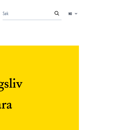
NO
sliv
ara