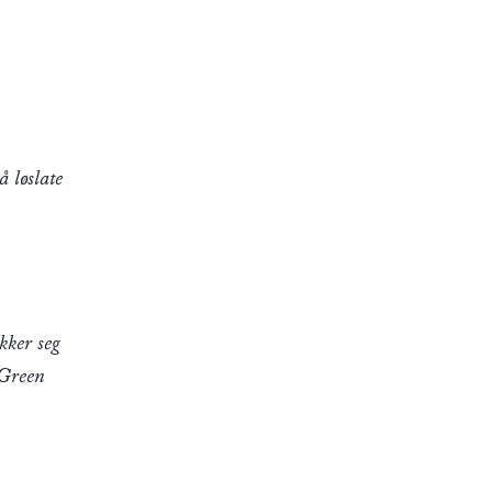
å løslate
kker seg
 Green