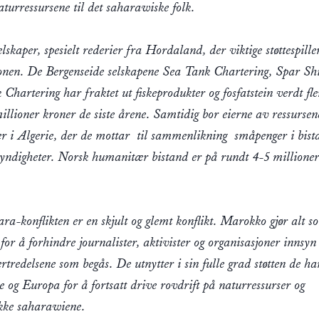
naturressursene til det saharawiske folk.
lskaper, spesielt rederier fra Hordaland, der viktige støttespille
onen. De Bergenseide selskapene Sea Tank Chartering, Spar Sh
Chartering har fraktet ut fiskeprodukter og fosfatstein verdt fle
illioner kroner de siste årene. Samtidig bor eierne av ressurse
er i Algerie, der de mottar  til sammenlikning  småpenger i bis
yndigheter. Norsk humanitær bistand er på rundt 4-5 millione
ra-konflikten er en skjult og glemt konflikt. Marokko gjør alt s
for å forhindre journalister, aktivister og organisasjoner innsyn
rtredelsene som begås. De utnytter i sin fulle grad støtten de ha
 og Europa for å fortsatt drive rovdrift på naturressurser og
kke saharawiene.