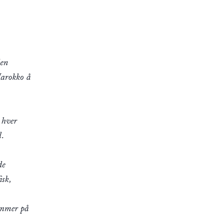
den
Marokko å
 hver
l.
de
isk,
summer på