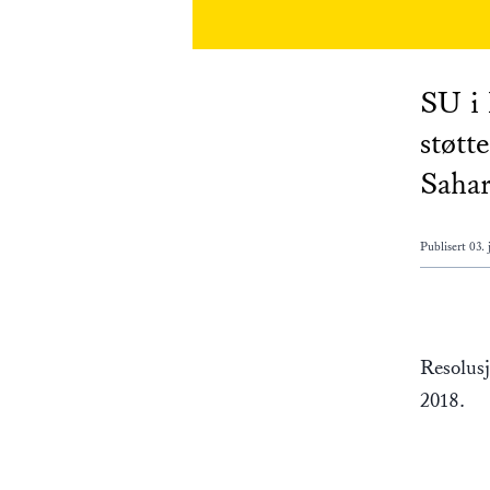
SU i 
støtt
Sahar
Publisert
03. 
Resolusj
2018.