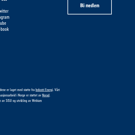
Bli medlem
itter
tagram
tube
ebook
idene er laget med støtte fra
Industri Energi
. Vårt
masjonsarbeid i Norge er støttet av
Norad
.
n av
SISU
og utvikling av
Webium