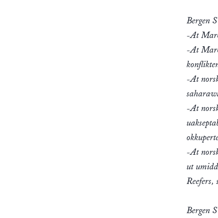
Bergen S
-At Maro
-At Maro
konflikte
-At nors
saharawis
-At nors
uaksepta
okkupert
-At nors
ut umidd
Reefers, 
Bergen SU