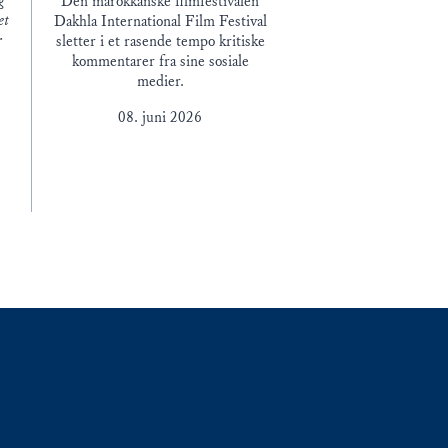
g
Den marokkanske filmfestivalen
et
Dakhla International Film Festival
r
sletter i et rasende tempo kritiske
å
kommentarer fra sine sosiale
medier.
08. juni 2026