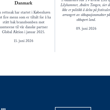
Produsenten bak TV-seriene Exit o
Danmark
Lilyhammer, Anders Tangen, sier d
ikke er politikk å delta på festivale
 rettssak har startet i København
arrangert av okkupasjonsmakter p
t fire menn som er tiltalt for å ha
okkupert land.
stått bak brannbomben mot
kontorene til vår danske partner
09. juni 2026
Global Aktion i januar 2025.
15. juni 2026
 oss