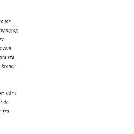
re for
ipping og
re
ne som
tand fra
r kroner
om står i
 i de
r fra