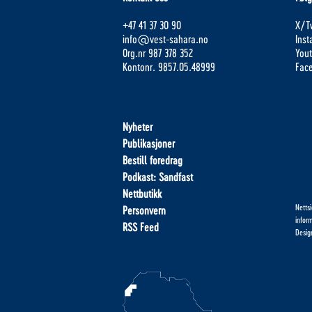
+47 41 37 30 90
X/Tw
info@vest-sahara.no
Ins
Org.nr 987 378 352
You
Kontonr. 9857.05.48999
Fac
Nyheter
Publikasjoner
Bestill foredrag
Podkast: Sandfast
Nettbutikk
Netts
Personvern
infor
RSS Feed
Desig