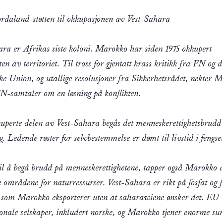
rdaland-støtten til okkupasjonen av Vest-Sahara
ara er Afrikas siste koloni. Marokko har siden 1975 okkupert
en av territoriet. Til tross for gjentatt krass kritikk fra FN og 
ke Union, og utallige resolusjoner fra Sikkerhetsrådet, nekter 
FN-samtaler om en løsning på konflikten.
kuperte delen av Vest-Sahara begås det menneskerettighetsbrudd
g. Ledende røster for selvbestemmelse er dømt til livstid i fengse
 til å begå brudd på menneskerettighetene, tapper også Marokko 
 områdene for naturressurser. Vest-Sahara er rikt på fosfat og f
r som Marokko eksporterer uten at saharawiene ønsker det. EU
jonale selskaper, inkludert norske, og Marokko tjener enorme 