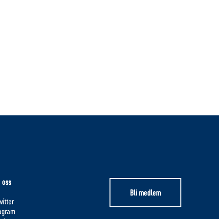
 oss
Bli medlem
itter
tagram