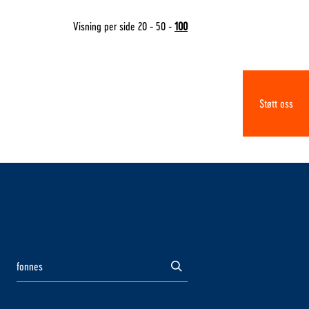
Visning per side
20
-
50
-
100
Støtt oss