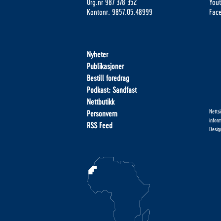
Org.nr 987 378 352
You
Kontonr. 9857.05.48999
Fac
Nyheter
Publikasjoner
Bestill foredrag
Podkast: Sandfast
Nettbutikk
Netts
Personvern
infor
RSS Feed
Desig