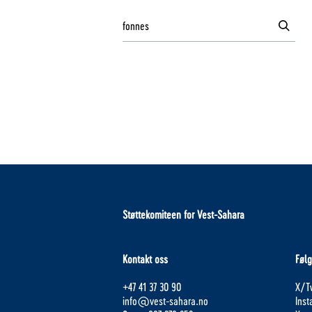
Støttekomiteen for Vest-Sahara
Kontakt oss
Følg
+47 41 37 30 90
X/Tw
info@vest-sahara.no
Ins