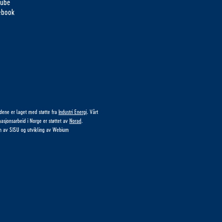
tube
ebook
idene er laget med støtte fra
Industri Energi
. Vårt
masjonsarbeid i Norge er støttet av
Norad
.
n av
SISU
og utvikling av
Webium